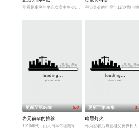
能看见幽灵的平凡女高中生·志津香，利用容易吸引幽灵的特殊体质
宇宙某处的行星“H12”这颗
更新至第06集
5.0
更新至第06集
1
岩元前辈的推荐
暗黑灯火
1910年代，由大日本帝国陆军设立的学校——陆军栖凤中学。
作为忍者后裔被祖父抚养长大