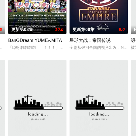
.0
更新第08集
10.0
更新第06集
9.0
BanGDream!YUME∞MITA
星球大战：帝国传说
缎
版作品。 故事聚焦仙古纪元终极之战。祖祭灵柳神挺身
后，藤川桂介推出了以人气角色玛古为主角的小说、《十七岁的传说》，叙述了
「哔呀啊啊啊啊——！！！」为了乐团出道而突然集结的团员们！虽然每
全剧从银河帝国的视角出发，Nightsister 
被