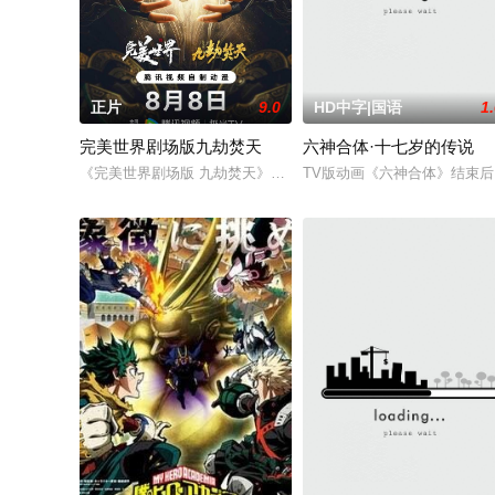
正片
9.0
HD中字|国语
1
​完美世界剧场版九劫焚天​
六神合体·十七岁的传说
《完美世界剧场版 九劫焚天》是动画《完美世界》的第二部剧场
TV版动画《六神合体》结束