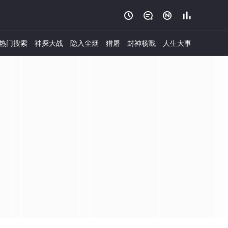




热门搜索
神探大战
隐入尘烟
猎屠
封神杨戬
人生大事