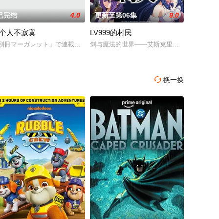
已完结
4.0
更新至第06集
9.0
个人不寂寞
LV999的村民
为生的超人
別冊マーガレット」で連載された藤村真理の原作による同題少女恋愛コミックを
剑与魔法的世界——艾斯克里亚。在这个世界
我一着急，就在爱情酒店前说出邀请的台词来…不
获得超强能力，脱胎换骨变成完美无缺的少年。在两个世界往返的他，「无自觉
换一换
