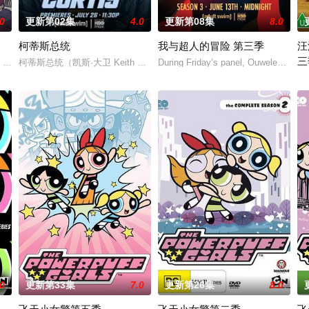
.0
更新第02集
4.0
更新第08集
8.0
柯蒂斯总统
我与超人的冒险 第三季
汪
三
，从过去，到未来，而他们将在最脆弱的时间点遭遇袭击——如今，1990年代
柯蒂斯总统（凯斯·大卫 Keith David 配音）及其古怪的幕僚团队将
During Friday’s panel, Ouweleen also
。
《
.0
更新第33集
7.0
更新第26集
8.0