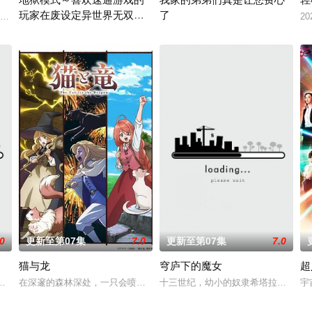
玩家在废设定异世界无双～
了
，从旁协助知名灵能力者·神威除灵。 拥有压倒性灵
与地球极其相似的星球，某日遭到了来自外星的宇宙怪兽袭击在星球崩毁、走向灭
20
第二季
在无名网络游戏的世界中，转生到最高难度“地狱模式”的前废人玩家少年
高一结束的春假，糸因为母亲再婚而
.0
更新至第07集
7.0
更新至第07集
7.0
猫与龙
穹庐下的魔女
超
这是一个为获取可用于军事的超常力量而收集、研究超自
、拥有与动物对话能力的高中生·我妻二郎，某日在森林中遇见了受伤倒地的黑猫
在深邃的森林深处，一只会喷火的龙，与一群能操纵魔法的猫咪一同生活
十三世纪，幼小的奴隶希塔拉在伊朗
宇