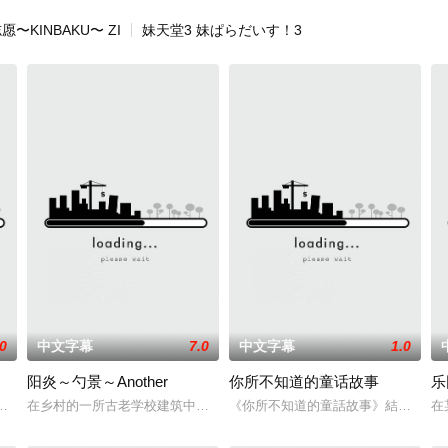
愿〜KINBAKU〜 ZI
妹天堂3 妹ぱらだいす！3
.0
中文字幕
7.0
中文字幕
1.0
阳炎～勺景～Another
你所不知道的童话故事
乐
見如來。昔日精幽大戰，幽界魔君對上天織主、錻鍠寒武紀
幽會時，被兩個流氓糾纏，男友星海被刺傷，倒在血泊中，朧月自己也險些遭
在乡村的一所古老学校建筑中，雾岛枫被发现死亡。 她儿时的朋友高桥葵
《你所不知道的童話故事》結合玩家
在