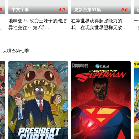
.0
中文字幕
4.0
更新至第01集
9.0
地味变!!～改变土妹子的纯洁
在异世界获得超强能力的
一
异性交往～ 第2话
我，在现实世界照样无敌～
达的未来城市休特尔比尔特，曾受到歧视的Next族群竟然可发展成依靠超能力
「
h_1457wvss43
等级提升改变人生命运～SP
公司内首屈一指的土妹子，打扮后会变成超级美人！？面对如此可爱的她
打开通往异世界的大门后，天上优夜
大嘴巴第七季