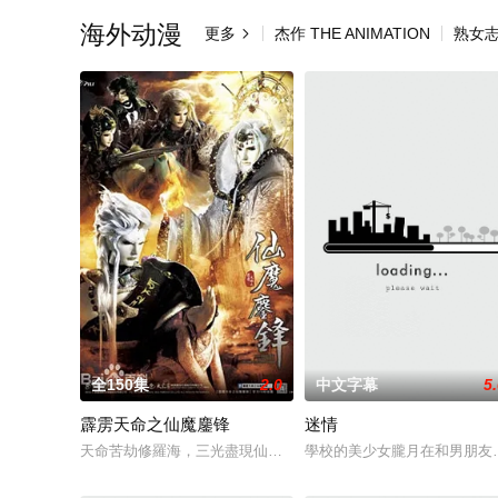
海外动漫
更多
杰作 THE ANIMATION
熟女志

全150集
2.0
中文字幕
5
霹雳天命之仙魔鏖锋
迷情
天命苦劫修羅海，三光盡現仙門在，仙魔鏖鋒戰雲開，邪心魔佛
學校的美少女朧月在和男朋友