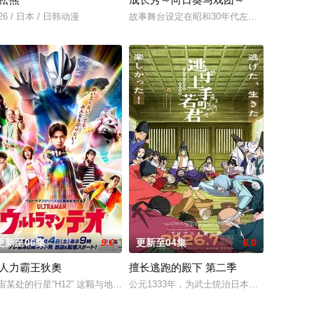
亡之际，
26 / 日本 / 日韩动漫
故事舞台设定在昭和30年代左右的日本，正
亚莲。没有攻略本，没有论坛。连练级都是赌上
搬家。但让她没想到的是，竟多了四个弟弟，令她大为震惊！虽然她全力想与新
更新至06集
9.0
更新至04集
6.0
人力霸王狄奧
擅长逃跑的殿下 第二季
·罗睺。看
着。这只在出生前便失去亲生父母的龙，被一只偶
东部城市图斯被奴隶商委托给一个学者辈出的家族进行教育。希塔拉起初试图逃
宙某处的行星“H12” 这颗与地球极其相似的星球，某日遭到了来自外星的宇宙
公元1333年，为武士统治日本奠定基石的镰