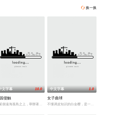
换一换

中文字幕
10.0
中文字幕
1.0
园侵触
女子曲球
到侮辱。正在此
不以为自己自杀了，而是被谋杀了。 有一天，
熟悉的《白雪公主》、《小紅帽》、《愛麗絲夢遊仙境》等童話故事，讓玩家與
某個遠海孤島之上，舉辦著新建成高級度假酒店的派對。雀躍聲隨之被一陣悲
不懂调皮知识的白金樱，是一个相信“一吻可