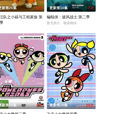
更新第26集
9.0
更新第10集
7.0
汪队之小砾与工程家族 第
蝙蝠侠：披风战士 第二季
季
。天启发威
共同应对那些瑞克根本不会理会的一系
 revealed that “My
暂无简介，敬请期待
汪汪队之小砾与工程家族第2季》是著名儿童动画系列《汪汪队立大功》的衍生
更新第26集
9.0
更新第20集
10.0