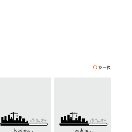
换一换
