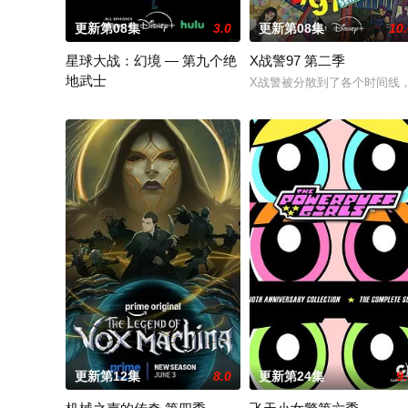
更新第08集
3.0
更新第08集
10
星球大战：幻境 — 第九个绝
X战警97 第二季
地武士
X战警被分散到了各个时间线
该剧延续《星球大战：幻境》的世界观，见证绝地武士崭新篇章
更新第12集
8.0
更新第24集
9