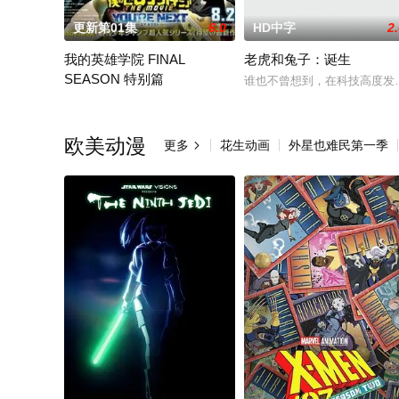
更新第01集
6.0
HD中字
2
我的英雄学院 FINAL
老虎和兔子：诞生
SEASON 特别篇
谁也不曾想到，在科技高度发
暂无简介，敬请期待
欧美动漫
更多
花生动画
外星也难民第一季
