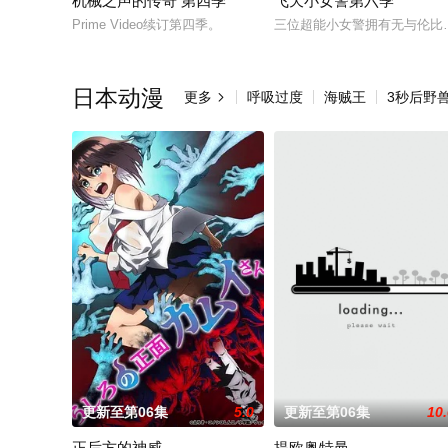
机械之声的传奇 第四季
飞天小女警第六季
Prime Video续订第四季。
三位超能小女警拥有无与伦比
日本动漫
更多
呼吸过度
海贼王
3秒后野

更新至第06集
5.0
更新至第06集
10
正后方的神威
提欧奥特曼