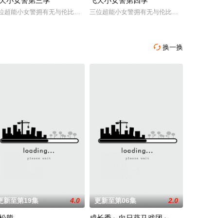
天小女警第三季
飞天小女警第四季
居民们。
“女孩力量”守护家园和身边的小镇居民们。
The City of Townsville）的都市，飞天小女警则
位超能小女警拥有无与伦比的超级力量，她们在睡前打击犯罪，用自己的“女孩
三位超能小女警拥有无与伦比的超级力量，她
换一换

更新至第19集
4.0
更新至第06集
2.0
松熊
成长秀～向日葵马戏团～