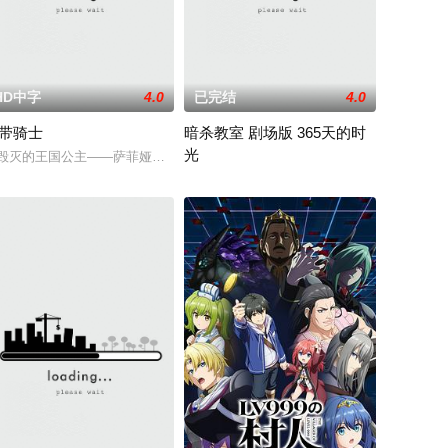
HD中字
4.0
已完结
4.0
带骑士
暗杀教室 剧场版 365天的时
光
玛古悲剧的一
个人都拥有耀眼夺目的个性与实力，但现在的她们
Morgan Elsbeth和前绝地武士Barriss O
毁灭的王国公主——萨菲娅。灾厄“内尔伽勒”夺走了她故乡希尔弗兰的一切，
电影讲述了一个将月球炸掉7成、并扬言一年