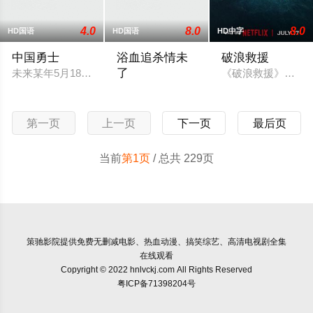
4.0
8.0
8.0
HD国语
HD国语
HD中字
中国勇士
浴血追杀情未
破浪救援
了
未来某年5月18日，某国核电站遭恐怖分子破坏，造成了严重的
《破浪救援》的灵
描述我公安干警杀入魔窟，救出战友，合
第一页
上一页
下一页
最后页
当前
第1页
/ 总共 229页
策驰影院
提供免费无删减电影、热血动漫、搞笑综艺、高清电视剧全集
在线观看
Copyright © 2022 hnlvckj.com All Rights Reserved
粤ICP备71398204号