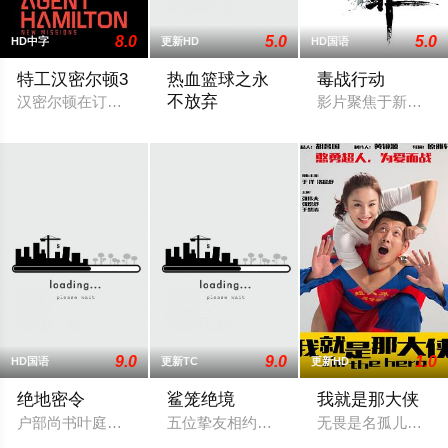
8.0
5.0
5.0
HD中字
更新HD
HD国语
特工汉密尔顿3
热血篮球之永
毒战行动
不放弃
汉密尔顿在订婚派对中离开了未婚妻，但他内心仍然渴望过正常
影片聚焦于新型毒
教练白海冰，因一场意外尘封篮球梦。为完
9.0
9.0
1.0
HD国语
更新TC
更新HD
绝地密令
鲨笼绝境
我就是那大侠
户部尚书叶庭遭人构陷，被诬私贪国库银两，身陷囹圄在即，叶
五位挚友相约前往热带海岛度假，计划在
无畏是名孤儿从小