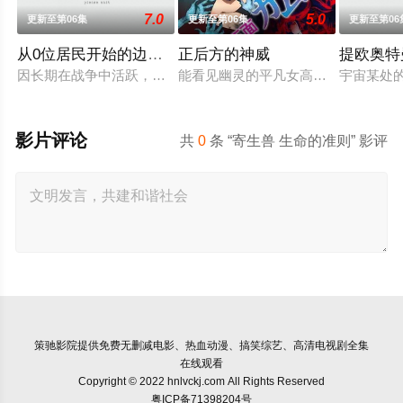
7.0
5.0
更新至第06集
更新至第06集
更新至第06
从0位居民开始的边境领主大人
正后方的神威
提欧奥特
因长期在战争中活跃，而被称为〝救国英雄〞的男人——迪亚斯
能看见幽灵的平凡女高中生·志津香，
宇宙某处
影片评论
共
0
条 “寄生兽 生命的准则” 影评
策驰影院
提供免费无删减电影、热血动漫、搞笑综艺、高清电视剧全集
在线观看
Copyright © 2022 hnlvckj.com All Rights Reserved
粤ICP备71398204号