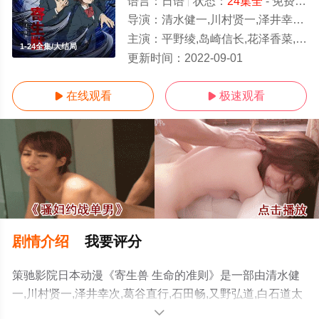
语言：
日语
状态：
24集全
- 免费在线观看
导演：
清水健一,川村贤一,泽井幸次,葛谷直行,石田畅,又野弘道,白石道太
主演：
平野绫,岛崎信长,花泽香菜,吉野裕行,泽城美雪,田中敦子,安野希世乃,前田玲奈,笹井千恵子
1-24全集/大结局
更新时间：
2022-09-01
在线观看
极速观看


剧情介绍
我要评分
策驰影院日本动漫《寄生兽 生命的准则》是一部由清水健
一,川村贤一,泽井幸次,葛谷直行,石田畅,又野弘道,白石道太
导演执导，平野绫,岛崎信长,花泽香菜,吉野裕行,泽城美雪,
