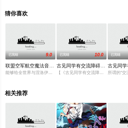
田中敦子,安野希世乃,前田玲奈,笹井千恵子等演员精彩演绎
的日本动漫，大结局剧情已揭晓（1-24全集），手机免费
猜你喜欢
观看高清无删减完整版动漫全集就来策驰电影网，更多相
关信息可移步至豆瓣动漫、电视猫或剧情网等平台了解。
9.0
10.0
已完结
已完结
已完结
联盟空军航空魔法音乐队 Luminous Witches
古见同学有交流障碍症第二季
古见同学
能够给全世界与涅洛伊战斗的人们以及背井离乡的人们带来片刻
【《古见同学有交流障碍症》第2季 制
所谓的“
相关推荐