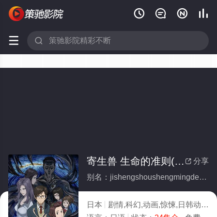






寄生兽 生命的准则(全集)
分享

别名：jishengshoushengmingdezhunze
日本
剧情,科幻,动画,惊悚,日韩动漫