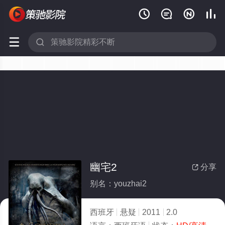






幽宅2
分享

别名：youzhai2
西班牙
悬疑
2011
2.0