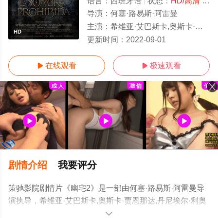
语言：
西班牙语
状态：
HD/高清
- 免费在线观看
导演：
何塞·路易斯·阿雷曼
主演：
希维亚·艾巴斯卡,奥斯卡·贾恩那达,丹尼埃尔·利奥蒂
HD
更新时间：
2022-09-01
在线观看
极速观看


剧情介绍
我要评分
策驰影院剧情片《幽宅2》是一部由何塞·路易斯·阿雷曼导
演执导，希维亚·艾巴斯卡,奥斯卡·贾恩那达,丹尼埃尔·利奥
蒂等演员精彩演绎的西班牙电影，手机免费观看高清无删
