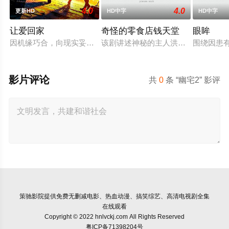
4.0
4.0
更新HD
HD中字
HD中字
让爱回家
奇怪的零食店钱天堂
眼眸
因机缘巧合，向现实妥协的导演朱达仁萌生拍一部《河南人在北
该剧讲述神秘的主人洪子卖能够实现
围绕因患
影片评论
共
0
条 “幽宅2” 影评
策驰影院
提供免费无删减电影、热血动漫、搞笑综艺、高清电视剧全集
在线观看
Copyright © 2022 hnlvckj.com All Rights Reserved
粤ICP备71398204号