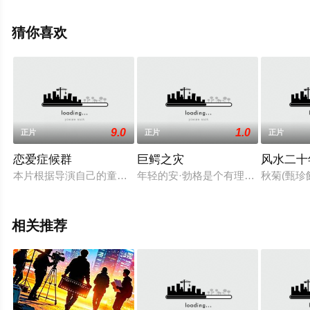
减完整版电影大全就来策驰电影网，更多相关信息可移步
至豆瓣电影、电视猫或剧情网等平台了解。
猜你喜欢
9.0
1.0
正片
正片
正片
恋爱症候群
巨鳄之灾
风水二十
本片根据导演自己的童年回忆拍摄，他的父母都是医生。一位女
年轻的安·勃格是个有理想有抱负的
秋菊(甄
相关推荐