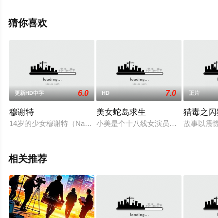
更多相关信息可移步至豆瓣电影、电视猫或剧情网等平台
了解。
猜你喜欢
6.0
7.0
更新HD中字
HD
正片
穆谢特
美女蛇岛求生
猎毒之闪
14岁的少女穆谢特（Nadine Nortier 饰）生活在法国的乡
小美是个十八线女演员，性格开朗，
故事以震惊
相关推荐