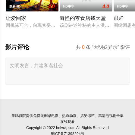
4.0
4.0
更新HD
HD中字
HD中字
让爱回家
奇怪的零食店钱天堂
眼眸
因机缘巧合，向现实妥协的导演朱达仁萌生拍一部《河南人在北
该剧讲述神秘的主人洪子卖能够实现
围绕因患
影片评论
共
0
条 “大明妖异录” 影评
策驰影院
提供免费无删减电影、热血动漫、搞笑综艺、高清电视剧全集
在线观看
Copyright © 2022 hnlvckj.com All Rights Reserved
粤ICP备71398204号