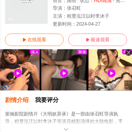
语言：
国语
状态：
HD/高清
- 免费在线观看
导演：
张召旺
主演：
程昱泓汪以时李沐子
HD
更新时间：
2024-04-27
在线观看
极速观看


剧情介绍
我要评分
策驰影院剧情片《大明妖异录》是一部由张召旺导演执
导，程昱泓汪以时李沐子等演员精彩演绎的大陆电影，手
机免费观看高清无删减完整版电影大全就来策驰电影网，
