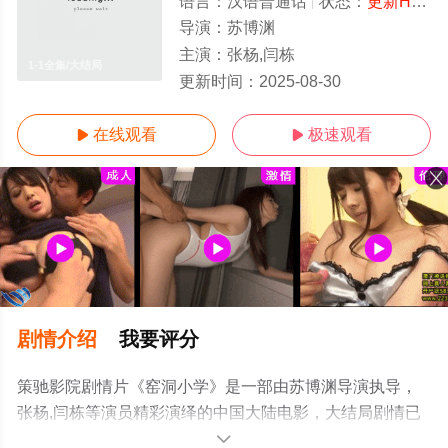
语言：
汉语普通话
状态：
更新HD中字/高清
导演：
苏博渊
主演：
张杨,闫栋
1-1全集/大结局
更新时间：
2025-08-30
在线观看
极速观看


剧情介绍
我要评分
策驰影院剧情片《窑洞小学》是一部由苏博渊导演执导，
张杨,闫栋等演员精彩演绎的中国大陆电影，大结局剧情已
揭晓（1-1全集），手机免费观看高清无删减完整版电影大
