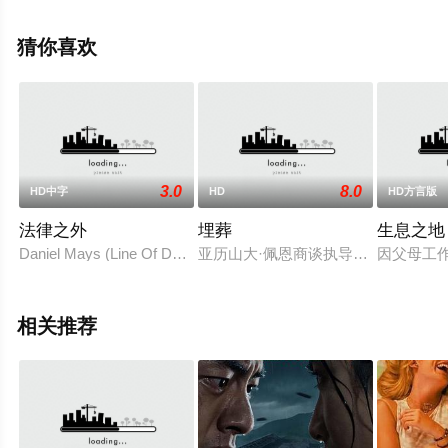
全就来策驰电影网，更多相关信息可移步至豆瓣电影、电
视猫或剧情网等平台了解。
猜你喜欢
3.0
8.0
HD中字
HD
HD方言版
法律之外
埋葬
生息之地
Daniel Mays (Line Of Duty, Rogue One: A Star Wars Stor
亚历山大·佩恩商谈执导Amazon Studi
因父母工
相关推荐