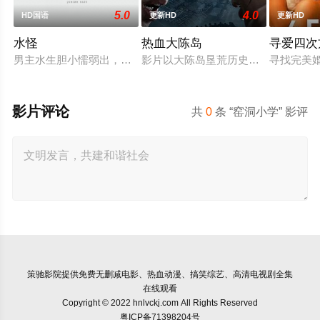
5.0
4.0
HD国语
更新HD
更新HD
水怪
热血大陈岛
寻爱四次
男主水生胆小懦弱出，生在捕鱼家庭但因小时候和父亲一起捕鱼
影片以大陈岛垦荒历史为创作底色，
寻找完美
影片评论
共
0
条 “窑洞小学” 影评
策驰影院
提供免费无删减电影、热血动漫、搞笑综艺、高清电视剧全集
在线观看
Copyright © 2022 hnlvckj.com All Rights Reserved
粤ICP备71398204号