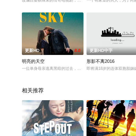
改编自屡获殊荣的传奇电视剧，是一部史诗级电影版续篇。在这
一个有家室的男人，为了向
更新HD
8.0
更新HD中字
明亮的天空
形影不离2016
一位单身母亲逃离黑暗的过去，来到一座小镇。当她开始新生活
即将满18岁的连体双胞胎
相关推荐