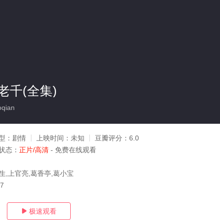
老千(全集)
qian
型：
剧情
上映时间：
未知
豆瓣评分：
6.0
状态：
正片/高清
- 免费在线观看
生,上官亮,葛香亭,葛小宝
27
极速观看
