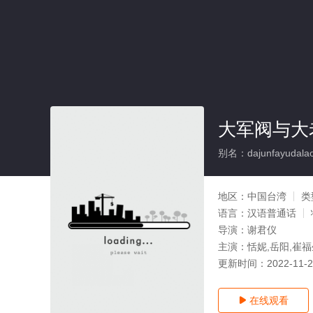
大军阀与大
别名：dajunfayudalao
地区：
中国台湾
类
语言：
汉语普通话
导演：
谢君仪
主演：
恬妮,岳阳,崔福
更新时间：
2022-11-
在线观看
