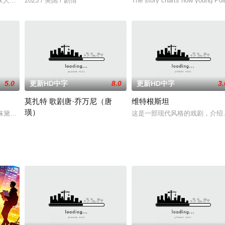
部影片中，一个可怕的连环杀手在伦敦肆意横行，而才华横
家人证明自己的生存能力和男子气概，决定不负责任地前往树林中独自猎鹿。
2023 / 美国 / 剧情
The story charts how young Poli
5.0
更新HD中字
8.0
更新HD中字
3.
莫扎特 歌剧唐·乔万尼（唐
维特根斯坦
璜）
时，她遇到了一位寻求救赎的歹徒。
姊妹黛西和维欧拉在婚礼或教堂献唱为业，两人优美又和谐的歌声深受众人欢迎
这是一部现代风格的戏剧，介绍了生于维
1954年指挥大师富特文格勒在萨尔茨堡音乐节上，指挥维也纳爱乐乐