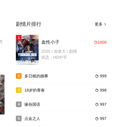
剧情片排行
更多

1
视
血性小子
1000

2025 / 加拿大 / 剧情
状态：HD中字
多日根的婚事
999
2

18岁的青春
998
3

缘份国语
997
4

0
点金之人
997
5
