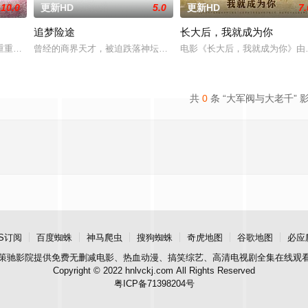
10.0
更新HD
5.0
更新HD
7.
追梦险途
长大后，我就成为你
熟虑，只有最单纯的坚定，然而，在这个充满意外的年纪，
重重阻力，克服种种困难，组建乐队追求自己的音乐梦想，并走出了困住他的亲
曾经的商界天才，被迫跌落神坛。被那微不足道的成就麻醉过后他该
电影《长大后，我就成为你》由
共
0
条 “大军阀与大老千” 
S订阅
百度蜘蛛
神马爬虫
搜狗蜘蛛
奇虎地图
谷歌地图
必应
策驰影院
提供免费无删减电影、热血动漫、搞笑综艺、高清电视剧全集在线观
Copyright © 2022 hnlvckj.com All Rights Reserved
粤ICP备71398204号