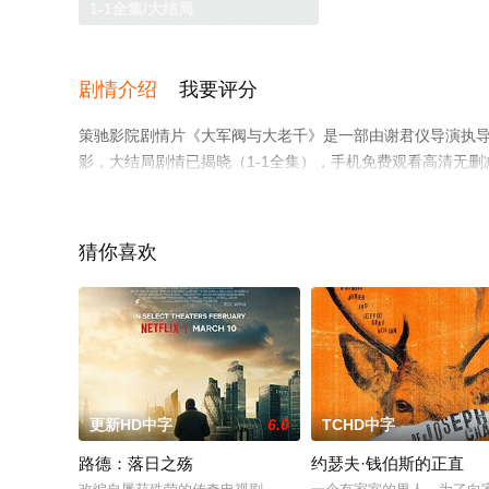
1-1全集/大结局
剧情介绍
我要评分
策驰影院剧情片《大军阀与大老千》是一部由谢君仪导演执导，
影，大结局剧情已揭晓（1-1全集），手机免费观看高清无
猫或剧情网等平台了解。
猜你喜欢
更新HD中字
6.0
TCHD中字
路德：落日之殇
约瑟夫·钱伯斯的正直