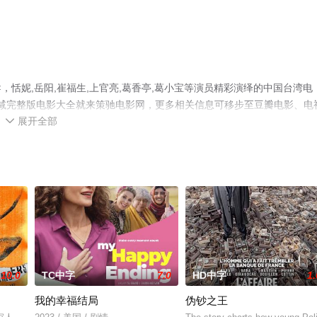
恬妮,岳阳,崔福生,上官亮,葛香亭,葛小宝等演员精彩演绎的中国台湾电
删减完整版电影大全就来策驰电影网，更多相关信息可移步至豆瓣电影、电
展开全部

10.0
TC中字
7.0
HD中字
1.
我的幸福结局
伪钞之王