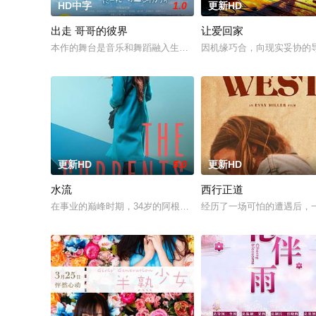
HD中字
1.0
更新HD
出走 哥哥的彼界
让爱回家
本作的舞台是音乐和舞蹈融入生活的冲绳。与母亲朱音、妹妹舞
因机缘巧合，向现实妥协的
更新HD
5.0
更新HD
水流
西行正道
在事业的巅峰时期，34岁的阿根廷造型师丽娜在瑞士的一场颁奖
经历了一场可怕的遭遇后，