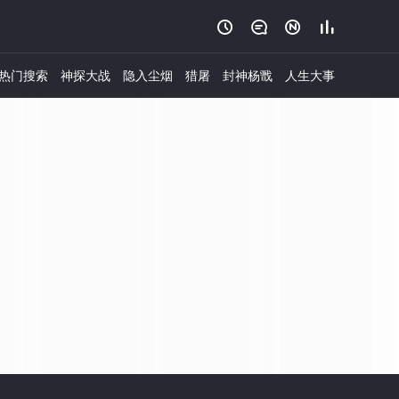




热门搜索
神探大战
隐入尘烟
猎屠
封神杨戬
人生大事