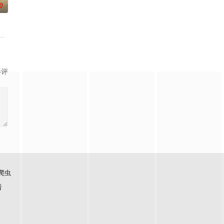
0
情隔阂，和父亲
如何面对现实，能改变他的命运的是谁？什么才是生命
中共四川省第十一届党代表、第十二届中华慈善奖最具爱心慈善楷模张彦杰老
影评
爬虫
看