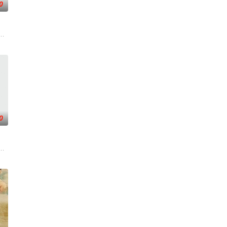
0
战、二房东杨小
来到那里展开一段魔法般的故事。
力逐渐丧失的摄影师瑞真展开。在面对跨越视力障碍、好不容易成为陶艺家却
0
求紧急医疗救助
绕“废用身”——因瘫痪等原因已无恢复可能的四肢——的治疗方法，而一步步踏