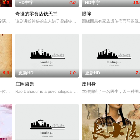
4.0
HD中字
4.0
HD中字
10.
奇怪的零食店钱天堂
眼眸
一起生活的照屋踊，憧憬舞蹈学校的丽莎，开始了舞蹈生涯
导演朱达仁萌生拍一部《河南人在北京》电影的念头，在说服主编姚松、老乡韩
该剧讲述神秘的主人洪子卖能够实现人们愿望的神秘零食，以及人们
围绕因患有家族遗传病而导致视
9.0
更新HD
1.0
更新HD
7.
庄园凶祟
废用身
典礼后，被一种突如其来的冲动驱使。回到布宜诺斯艾利
一位小镇女子向疏远的哥哥借了钱，独自一人踏上穿越西德克萨斯州的旅程，寻
Rao Bahadur is a psychological drama set against the b
本作描绘了一名医生，因一种围