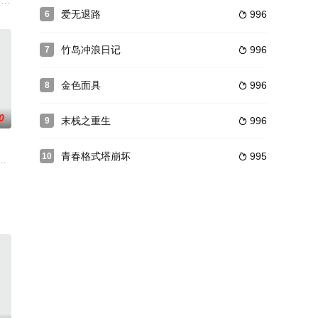
sh refugee Jan Bojarski
爱无退路
996
6

竹岛冲浪日记
996
7

金色面具
996
8

0
末栈之重生
996
9

青春格式塔崩坏
995
10

，家里经济也仰
也纳，在剑桥读书的哲学家Ludwig Wittgenstein (188
团，上演莫扎特的经典歌剧《唐•乔万尼》，这个