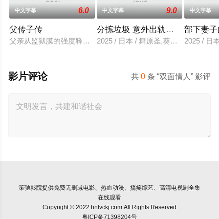
6.0
9.0
中文字幕
中文字幕
中文字幕
父传子传
分拣垃圾 意外出轨性爱
部下妻子
父亲从监狱膜的强度释放，并在六年内回国包含的故事单独jinaed
2025 / 日本 / 舞原圣,葵悠太
2025 /
影片评论
共
0
条 “双面情人” 影评
策驰影院
提供免费无删减电影、热血动漫、搞笑综艺、高清电视剧全集
在线观看
Copyright © 2022 hnlvckj.com All Rights Reserved
粤ICP备71398204号