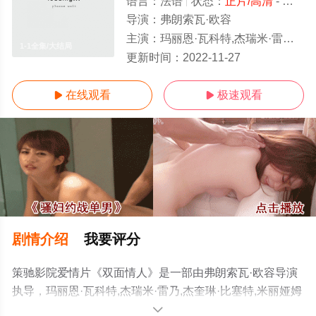
语言：
法语
状态：
正片/高清
- 免费在线观看
导演：
弗朗索瓦·欧容
主演：
玛丽恩·瓦科特,杰瑞米·雷乃,杰奎琳·比塞特,米丽娅姆·博耶,多米尼克·雷蒙,安托万·德·拉·莫利内利
1-1全集/大结局
更新时间：
2022-11-27
在线观看
极速观看


剧情介绍
我要评分
策驰影院爱情片《双面情人》是一部由弗朗索瓦·欧容导演
执导，玛丽恩·瓦科特,杰瑞米·雷乃,杰奎琳·比塞特,米丽娅姆
·博耶,多米尼克·雷蒙,安托万·德·拉·莫利内利,让-保尔·米埃
