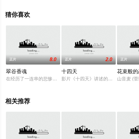
尔,贝诺提·吉欧斯等演员精彩演绎的法国 / 比利时电影，大
结局剧情已揭晓（1-1全集），手机免费观看高清无删减完
猜你喜欢
整版电影大全就来策驰电影网，更多相关信息可移步至豆
瓣电影、电视猫或剧情网等平台了解。
8.0
2.0
正片
正片
正片
翠谷香魂
十四天
花束般的
在经历了一连串的悲惨遭遇后，艾博（安东尼•博金斯 Anthony Pe
影片《十四天》讲述的是2020年的
山音麦 (
相关推荐