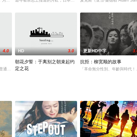
他在不知不觉卷入了危险的漩涡当中。这部浪漫惊悚题材影
，为了相夫教子放弃了大好前程，却没料到此后人生却不如计画中的顺利。在六
追寻着杂志上报道的月虹，日本男孩玲雄和女友来到夏威夷岛旅行，
麦克斯（亚当·桑德勒 Adam 
4.0
HD
3.0
更新HD中字
3.
朝花夕誓：于离别之朝束起约
抗拒：柳宽顺的故事
定之花
地方，但万变不离其宗，有人的地方必定有江湖的出现，今
个普通的90后女孩，生长在一个破碎的家庭之中。不幸的童年经历给苏见欢的内
「革命無分性別、年齡與時代！
在世界的尽头，住着一群被称为“离别一族”的古老民族：他们拥有着