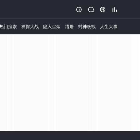




热门搜索
神探大战
隐入尘烟
猎屠
封神杨戬
人生大事