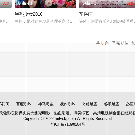
7.0
更新HD
6.0
更新HD
10.
半熟少女2016
花伴雨
种围绕“废用身”——因瘫痪等原因已无恢复可能的四肢——的治疗方法，而一步
半熟，是对青春期最合理的定义，它是梦开始的地方，没有深思熟虑
讲述了热爱音乐的邱峰冲破重重
共
0
条 “圣嘉勒传” 
S订阅
百度蜘蛛
神马爬虫
搜狗蜘蛛
奇虎地图
谷歌地图
必应
策驰影院
提供免费无删减电影、热血动漫、搞笑综艺、高清电视剧全集在线观
Copyright © 2022 hnlvckj.com All Rights Reserved
粤ICP备71398204号