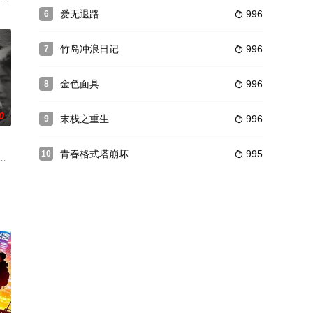
十岁生日当天，
邂逅了岛北端霍诺卡坷村镇上的老式影院。半年后，从
Sandler 饰）出生在一个鞋匠世家，家里祖祖辈辈都靠着经营一间修鞋店维生
爱无退路
996
6

竹岛冲浪日记
996
7

金色面具
996
8

0
末栈之重生
996
9

青春格式塔崩坏
995
10

心蒙上了一层
電影取材自真實韓國獨立運動，以年輕革命女義士柳寬順為原型，見證一段鮮
长寿之血和永生不老的面容。在一场外族入侵的战役