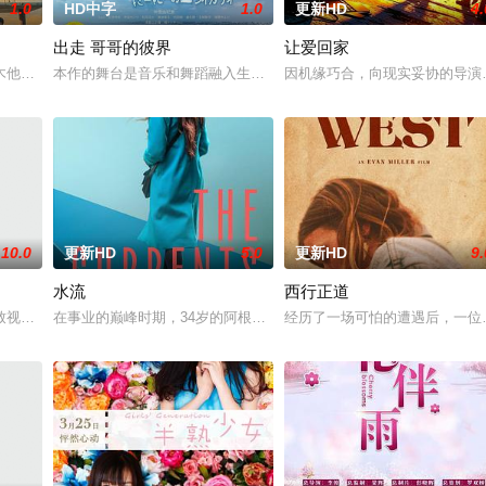
1.0
HD中字
1.0
更新HD
4.
出走 哥哥的彼界
让爱回家
，以年轻化、科技化的光影语言活化红色记忆，生动诠释了
木他们毕业于同一所大学。他们和很多年轻人一样，自以为是，敏感错弱，没有
本作的舞台是音乐和舞蹈融入生活的冲绳。与母亲朱音、妹妹舞一起
因机缘巧合，向现实妥协的导演
10.0
更新HD
5.0
更新HD
9.
水流
西行正道
人们来到那里展开一段魔法般的故事。
致视力逐渐丧失的摄影师瑞真展开。在面对跨越视力障碍、好不容易成为陶艺家
在事业的巅峰时期，34岁的阿根廷造型师丽娜在瑞士的一场颁奖典礼
经历了一场可怕的遭遇后，一位