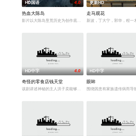
HD国语
4.0
更新HD
热血大陈岛
走马观花
影片以大陈岛垦荒历史为创作底色，在尊重历史真实性的前提下
新波，丁大宁，郭华，程一
HD中字
4.0
HD中字
奇怪的零食店钱天堂
眼眸
该剧讲述神秘的主人洪子卖能够实现人们愿望的神秘零食，以及
围绕因患有家族遗传病而导