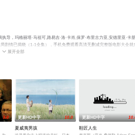
导，玛格丽塔·马祖可,路易吉·洛·卡肖,保罗·布里古力亚,安德里亚·卡
电影，大结局剧情已揭晓（1-1全集），手机免费观看高清无删减完整版电影大全就
展开全部
情网等平台了解。

3.0
更新HD中字
10.0
更新HD中字
10.
夏威夷男孩
鞋匠人生