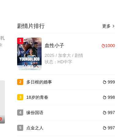
剧情片排行
更多

朋扎
1
来
血性小子
1000

2025 / 加拿大 / 剧情
状态：HD中字
多日根的婚事
999
2

18岁的青春
998
3

缘份国语
997
4

0
点金之人
997
5
