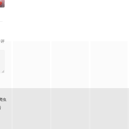
0
步踏入在追求
，只有最单纯的坚定，然而，在这个充满意外的年纪，
阻力，克服种种困难，组建乐队追求自己的音乐梦想，并走出了困住他的亲情
影评
爬虫
看