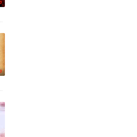
0
被认可的才华。
生活的照屋踊，憧憬舞蹈学校的丽莎，开始了舞蹈生涯
朱达仁萌生拍一部《河南人在北京》电影的念头，在说服主编姚松、老乡韩战
0
却离奇身亡的双
后，被一种突如其来的冲动驱使。回到布宜诺斯艾利
小镇女子向疏远的哥哥借了钱，独自一人踏上穿越西德克萨斯州的旅程，寻求