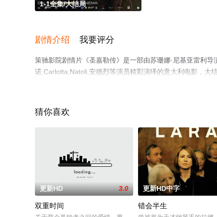
1-1全集/大结局
剧情介绍
我要评分
策驰影院剧情片《圣嘉勒传》是一部由苏珊娜·尼基亚雷利导演执
诺,Carlotta,Natoli,安德烈等演员精彩演绎的意大利
策驰电影网，更多相关信息可移步至豆瓣电影、电视猫或剧
猜你喜欢
更新HD
3.0
更新HD中字
双重时间
错会半生