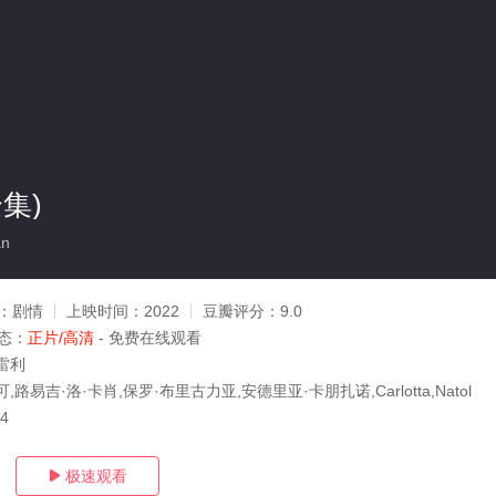
集)
an
：
剧情
上映时间：
2022
豆瓣评分：
9.0
态：
正片/高清
- 免费在线观看
雷利
路易吉·洛·卡肖,保罗·布里古力亚,安德里亚·卡朋扎诺,Carlotta,Natol
04
极速观看
