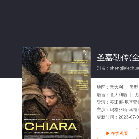
圣嘉勒传(全
别名：shengjialechu
地区：
意大利
类型
语言：
意大利语
状
导演：
苏珊娜·尼基亚
主演：
玛格丽塔·马祖可,
更新时间：
2023-07-
在线观看
