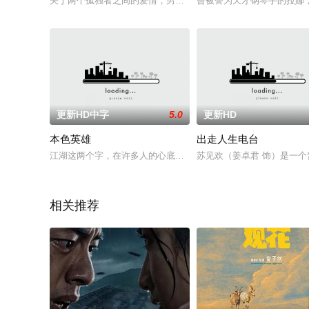
关于两个孤独者之间的爱情，男人被女人的美貌迷得神魂颠倒，
曾被誉为天才钢琴手的拉娜
更新HD中字
5.0
更新HD
本色英雄
出走人生电台
江湖这两个字，在许多人的心底，都是一块神秘却又触不可及的
苏见欢（姜卓君 饰）是一
相关推荐