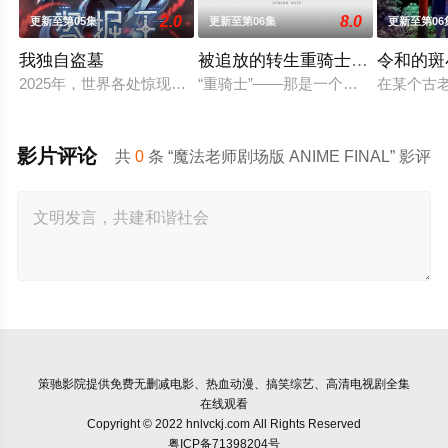
2.0
8.0
更新至第05集
更新至第06集
更新至第06
我独自盗墓
被追放的转生重骑士用游戏知识
令和的斑
2025年，世界各处惊现古墓，获得墓中“宝物”之人便能获得先
“重骑士”——那是一个以防御为主，
在某个古
影片评论
共
0
条 “魔法老师剧场版 ANIME FINAL” 影评
策驰影院
提供免费无删减电影、热血动漫、搞笑综艺、高清电视剧全集
在线观看
Copyright © 2022 hnlvckj.com All Rights Reserved
粤ICP备71398204号