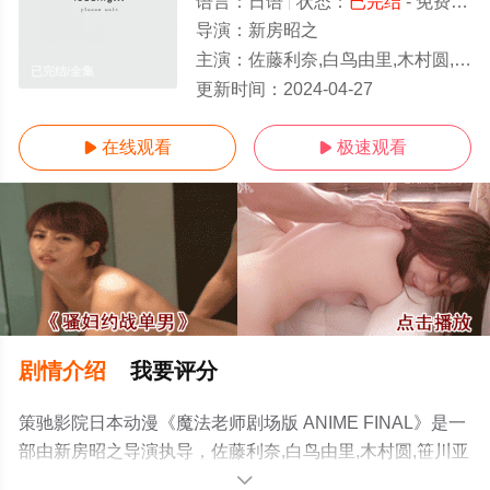
语言：
日语
状态：
已完结
- 免费在线观看
导演：
新房昭之
主演：
佐藤利奈,白鸟由里,木村圆,笹川亚矢奈,桑谷夏子,山川琴美,浅仓杏美,伊藤静,神田朱未,板东爱,渡边明
已完结/全集
更新时间：
2024-04-27
在线观看
极速观看


剧情介绍
我要评分
策驰影院日本动漫《魔法老师剧场版 ANIME FINAL》是一
部由新房昭之导演执导，佐藤利奈,白鸟由里,木村圆,笹川亚
矢奈,桑谷夏子,山川琴美,浅仓杏美,伊藤静,神田朱未,板东爱,
