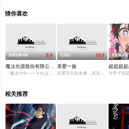
渡边明乃,出口茉美,阿澄佳奈,野中蓝,石毛佐和,小林优,堀江
由衣,小见川千明,佐久间未帆,高本惠,白石凉子,小林美佐,古
猜你喜欢
山贵实子,狩野茉莉,门胁舞以,志村由美,松冈由贵,能登麻美
子,相泽舞,皆川纯子,井上直美,猪口等演员精彩演绎的日本
动漫，大结局剧情已揭晓（已完结），手机免费观看高清
无删减完整版动漫全集就来策驰电影网，更多相关信息可
移步至豆瓣动漫、电视猫或剧情网等平台了解。
5.0
10.0
更新至第04集
已完结
更新第12集
魔法光源股份有限公司第二季
亲爱一族
超超超超
「魔法少女――それは強くて、格好良くて、しなやかで。誰も
在那不久的未来，东京湾内突然坠落了一
中学で失
相关推荐