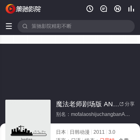






魔法老师剧场版 ANIME FINAL(全集)
分享

别名：mofalaoshijuchangbanANIMEFINAL
日本
日韩动漫
2011
3.0