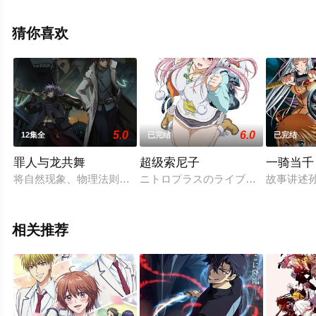
结），手机免费观看高清无删减完整版动漫全集就来策驰
电影网，更多相关信息可移步至豆瓣动漫、电视猫或剧情
猜你喜欢
网等平台了解。
5.0
6.0
12集全
已完结
已完结
罪人与龙共舞
超级索尼子
一骑当千
将自然现象、物理法则的再现与物质的生成以超物理的方式实行
ニトロプラスのライブマスコットガ
故事讲述
相关推荐