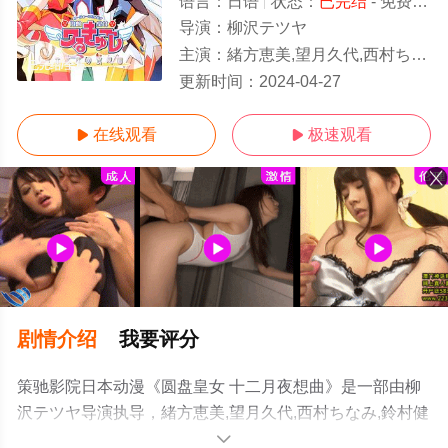
语言：
日语
状态：
已完结
- 免费在线观看
导演：
柳沢テツヤ
主演：
緒方恵美,望月久代,西村ちなみ,鈴村健一
已完结/全集
更新时间：
2024-04-27
在线观看
极速观看


剧情介绍
我要评分
策驰影院日本动漫《圆盘皇女 十二月夜想曲》是一部由柳
沢テツヤ导演执导，緒方恵美,望月久代,西村ちなみ,鈴村健
一等演员精彩演绎的日本动漫，大结局剧情已揭晓（已完
