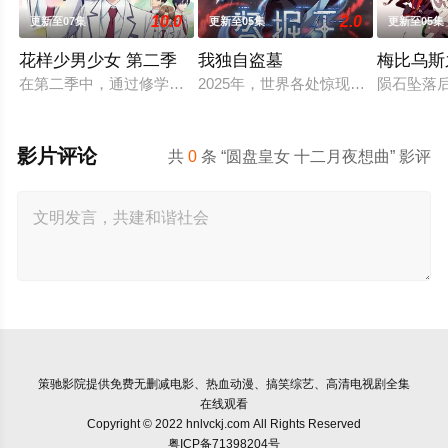
10.0
2.0
更新至07集
更新至05集
更新至05集
花样少男少女 第二季
我独自盗墓
梅比乌斯
在第二季中，通过修学旅行和舞会等在原作中广受欢迎的篇章，
2025年，世界各处惊现古墓，获得
陨石坠落
影片评论
共
0
条 “圆盘皇女 十二月夜想曲” 影评
策驰影院
提供免费无删减电影、热血动漫、搞笑综艺、高清电视剧全集
在线观看
Copyright © 2022 hnlvckj.com All Rights Reserved
粤ICP备71398204号