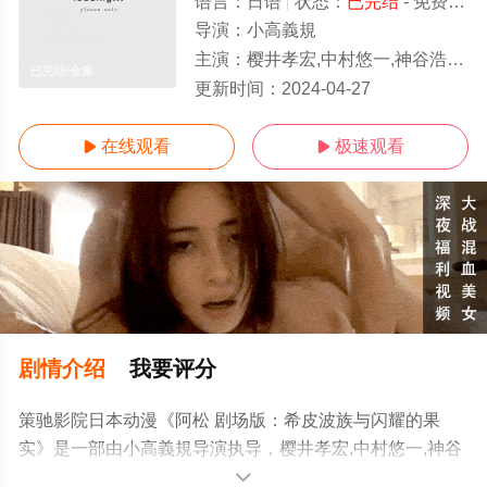
语言：
日语
状态：
已完结
- 免费在线观看
导演：
小高義規
主演：
樱井孝宏,中村悠一,神谷浩史,福山润
已完结/全集
更新时间：
2024-04-27
在线观看
极速观看


剧情介绍
我要评分
策驰影院日本动漫《阿松 剧场版：希皮波族与闪耀的果
实》是一部由小高義規导演执导，樱井孝宏,中村悠一,神谷
浩史,福山润等演员精彩演绎的日本动漫，大结局剧情已揭
