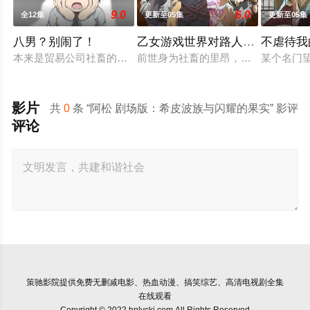
9.0
6.0
全12集
更新至05集
更新至05集
八男？别闹了！
乙女游戏世界对路人角色很不友好
不虐待我
本来是贸易公司社畜的一宫信吾，在一觉醒来之后竟然发现自己
前世身为社畜的里昂，转生到了某款
某个名门
影片
共
0
条 “阿松 剧场版：希皮波族与闪耀的果实” 影评
评论
策驰影院
提供免费无删减电影、热血动漫、搞笑综艺、高清电视剧全集
在线观看
Copyright © 2022 hnlvckj.com All Rights Reserved