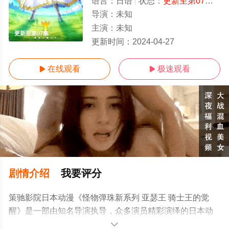
语言：
日语
状态：
更新至第07集
- 
导演：
未知
主演：
未知
更新至第07集
更新时间：
2024-04-27
在线观看
极速观看


剧情介绍
我要评分
策驰影院日本动漫《怪物弹珠新系列 亚瑟王 骑士王的觉
醒》是一部由知名导演执导，众多演员精彩演绎的日本动
漫，手机免费观看高清无删减完整版动漫全集就来策驰电
