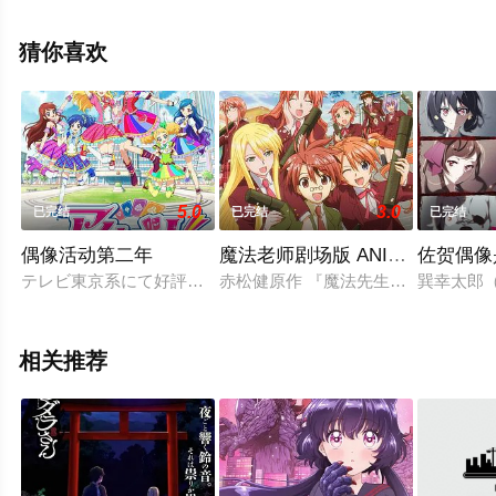
影网，更多相关信息可移步至豆瓣动漫、电视猫或剧情网
等平台了解。
猜你喜欢
5.0
3.0
已完结
已完结
已完结
偶像活动第二年
魔法老师剧场版 ANIME FINAL
佐贺偶像
テレビ東京系にて好評放送中のTVアニメ『アイカツ！』が、20
赤松健原作 『魔法先生ネギま！』の
巽幸太郎
相关推荐