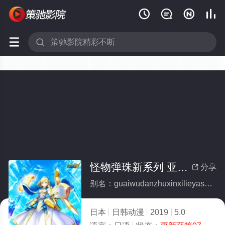






怪物弹珠新系列 亚瑟王 骑士王的觉醒
分享

别名：guaiwudanzhuxinxilieyasewangqishiwangdejuexing
日本
日韩动漫
2019
5.0