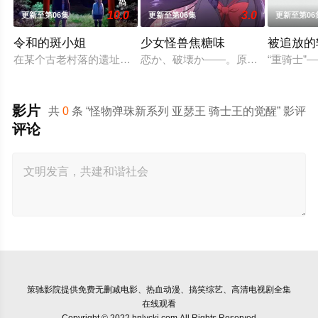
10.0
3.0
更新至第06集
更新至第06集
更新至第06
令和的斑小姐
少女怪兽焦糖味
被追放的
在某个古老村落的遗址深处，那一片禁止入内的区域里，存在着被口
恋か、破壊か――。原因不明の病に
“重骑士
影片
共
0
条 “怪物弹珠新系列 亚瑟王 骑士王的觉醒” 影评
评论
策驰影院
提供免费无删减电影、热血动漫、搞笑综艺、高清电视剧全集
在线观看
Copyright © 2022 hnlvckj.com All Rights Reserved