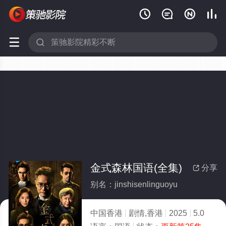






金式森林国语(全集)
分享

别名：jinshisenlinguoyu
中国香港
剧情,香港
2025
5.0