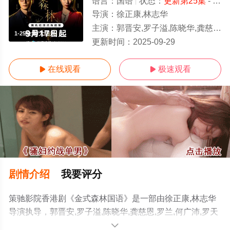
语言：
国语
状态：
更新第25集
- 免费在线观看
导演：
徐正康,林志华
主演：
郭晋安,罗子溢,陈晓华,龚慈恩,罗兰,何广沛,罗天宇,陈浚霆,何依婷,郭柏妍,江嘉敏,陈星妤,庄子璇,
1-25全集/大结局
更新时间：
2025-09-29
在线观看
极速观看


剧情介绍
我要评分
策驰影院香港剧《金式森林国语》是一部由徐正康,林志华
导演执导，郭晋安,罗子溢,陈晓华,龚慈恩,罗兰,何广沛,罗天
宇,陈浚霆,何依婷,郭柏妍,江嘉敏,陈星妤,庄子璇,李成昌,徐
