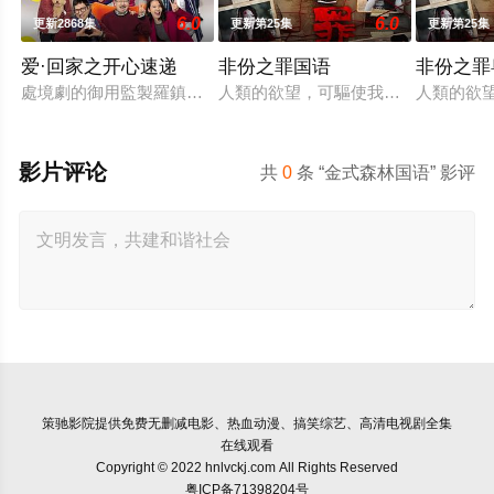
6.0
6.0
更新2868集
更新第25集
更新第25集
爱·回家之开心速递
非份之罪国语
非份之罪
處境劇的御用監製羅鎮岳已經準備開拍新一套處境劇，暫定叫《
人類的欲望，可驅使我們超越自我，
人類的欲
影片评论
共
0
条 “金式森林国语” 影评
策驰影院
提供免费无删减电影、热血动漫、搞笑综艺、高清电视剧全集
在线观看
Copyright © 2022 hnlvckj.com All Rights Reserved
粤ICP备71398204号