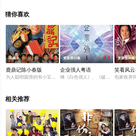
荣,韩马利,炜烈,关伟伦,吴香伦,唐嘉麟,程可为,陈庭欣,蔡菀
庭,张诗欣,邵展鹏,林敬刚,吴绮珊,梁荺苓,林夕童,刘嘉琪,洪
猜你喜欢
曼芹,曾文心,卢映彤,张本立,邵卓尧,曾健明等演员精彩演绎
的中国香港电视剧，大结局剧情已揭晓（1-25全集），手
机免费观看高清无删减完整版电视剧全集就来策驰电影
网，更多相关信息可移步至豆瓣电视剧、电视猫或剧情网
等平台了解。
6.0
4.0
45集全
更新第25集
更新第30集
鹿鼎记陈小春版
企业强人粤语
笑看风云
为人聪明圆滑的韦小宝（陈小春）因义气帮助“反清复明”组织天
继《白色强人》、《破毒强人》之后，
包家收养
相关推荐