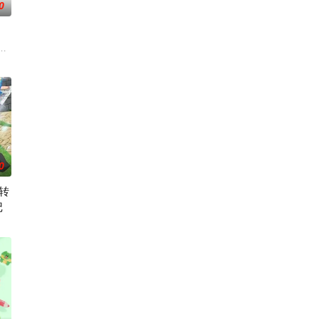
0
を避けて生きて
人！因为缺乏伦理与卫生观念，不是把烟头往窗外乱丢，就是对人乱吐口水，
。然而，与其他防御职业相比，其性能缺乏灵活性，
0
转
记
，但现在的她们
迷途犬们，热热闹闹、鸡飞狗跳的日常世界！ 依旧
00年后的世界一展外挂威能！大贤者艾福达尔从现代转生至异世界后，将人生的