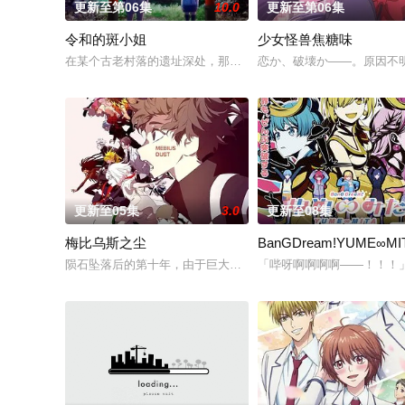
更新至第06集
10.0
更新至第06集
令和的斑小姐
少女怪兽焦糖味
在某个古老村落的遗址深处，那一片禁止入内的区域里，存在着被口
恋か、破壊か――。原因不
更新至05集
3.0
更新至08集
梅比乌斯之尘
BanGDream!YUME∞MI
陨石坠落后的第十年，由于巨大结晶释放出的神秘粒子“梅比乌斯之
「哔呀啊啊啊啊——！！！