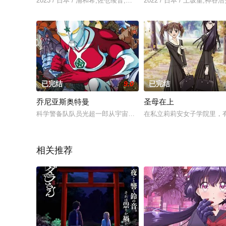
2023 / 日本 / 浦和希,佐仓绫音,松本沙罗,内田修一,阿部菜摘子,
2022 / 日本 / 上坂堇
已完结
9.0
已完结
乔尼亚斯奥特曼
圣母在上
科学警备队队员光超一郎从宇宙空间站EGG3前往地球的途中与不
在私立莉莉安女子学院里，
相关推荐