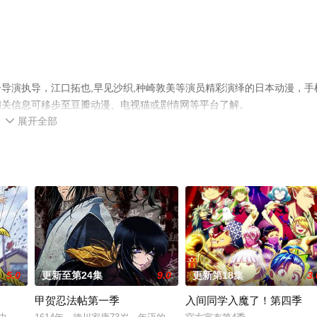
导演执导，江口拓也,早见沙织,种崎敦美等演员精彩演绎的日本动漫，手
相关信息可移步至豆瓣动漫、电视猫或剧情网等平台了解。
展开全部

5.0
更新至第24集
9.0
更新第18集
3.
甲贺忍法帖第一季
入间同学入魔了！第四季