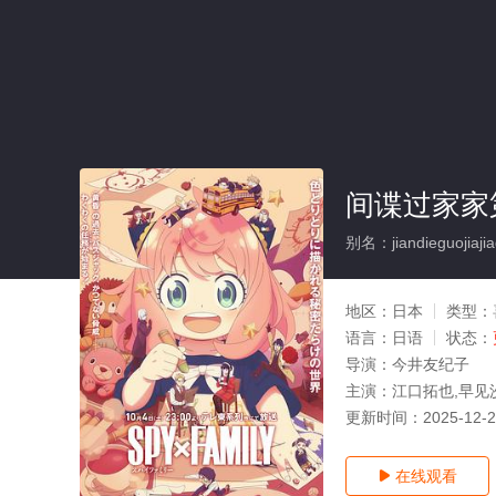
间谍过家家
别名：jiandieguojiajiad
地区：
日本
类型：
语言：
日语
状态：
导演：
今井友纪子
主演：
江口拓也,早见
更新时间：
2025-12-
在线观看
