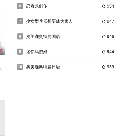
,水树奈奈,三
之位选一名继承人。难以决断的德川家康将决定的
忍者龙剑传
954
6

少女型兵器想要成为家人
947
7

奥美迦奥特曼国语
946
8

0
迷你乌贼娘
944
9

奥美迦奥特曼日语
939
10

在校学习的期
无法感知到天族的存在，可史雷却因为其拥有的强大
每话约5分钟。原作・监修：ひろやまひろし脚本：凑未来演出：井上圭介收录卷