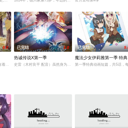
梶原岳人,楠木灯,菲鲁兹·蓝,新祐树
,神谷浩史,内田真礼,宫野真守,高木涉,泽城美雪,花泽香菜,小西克幸,早见沙织,石上静香
1614年，德川家康73岁，年迈的他必须在两个儿子之间为他的将军
官方宣布第4季
8.0
已完结
1.0
已完结
9.
热诚传说X第一季
魔法少女伊莉雅第一季 特典
明宇宙人遭遇，自称为"奥特曼"
有着这样一个制度，新入校的学生要选择一位高年级的学姐，两人结为“姐妹”，
史雷（木村良平 配音）虽然身为人类，却在天族的养育下长大。人类
第一季特典动画短篇，共5话，