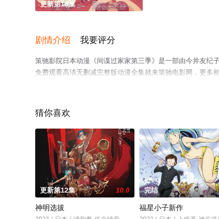
更新第13集
剧情介绍
我要评分
策驰影院日本动漫《间谍过家家第三季》是一部由今井友纪子
免费观看高清无删减完整版动漫全集就来策驰电影网，更多
猜你喜欢
更新第12集
10.0
完结
神明选拔
福星小子新作