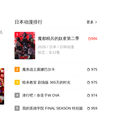
日本动漫排行
更多

机
1
魔都精兵的奴隶第二季
986

2026 / 日本 / 日韩动漫
状态：全12集
魔兽战士露娜巴尔卡
975
2

暗杀教室 剧场版 365天的时光
975
3

潜行吧！奈亚子W OVA
974
4

0
我的英雄学院 FINAL SEASON 特别篇
959
5
