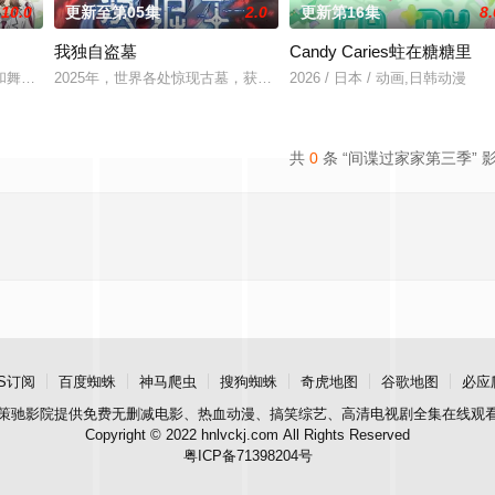
10.0
更新至第05集
2.0
更新第16集
8.
我独自盗墓
Candy Caries蛀在糖糖里
经典、结合潮流、呈现崭新的花仙子世界
和舞会等在原作中广受欢迎的篇章，细腻地描绘了瑞稀、佐野、中津三人之间的
2025年，世界各处惊现古墓，获得墓中“宝物”之人便能获得先人的
2026 / 日本 / 动画,日韩动漫
共
0
条 “间谍过家家第三季” 
S订阅
百度蜘蛛
神马爬虫
搜狗蜘蛛
奇虎地图
谷歌地图
必应
策驰影院
提供免费无删减电影、热血动漫、搞笑综艺、高清电视剧全集在线观
Copyright © 2022 hnlvckj.com All Rights Reserved
粤ICP备71398204号