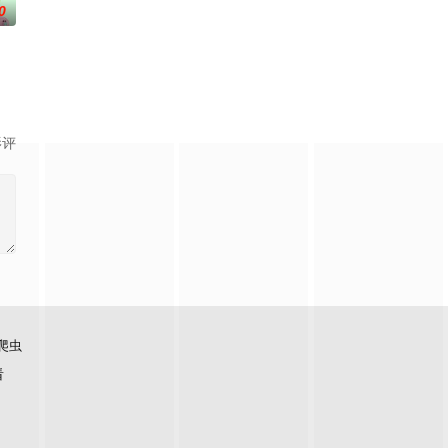
0
情感发展。此外
异能，全世界为获得宝物而疯狂。无往不利盗墓者
影评
爬虫
看