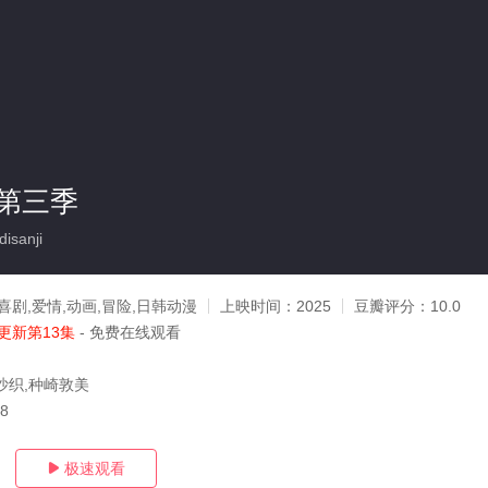
第三季
isanji
喜剧,爱情,动画,冒险,日韩动漫
上映时间：
2025
豆瓣评分：
10.0
更新第13集
- 免费在线观看
沙织,种崎敦美
28
极速观看
