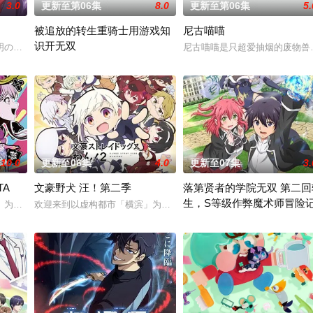
3.0
更新至第06集
8.0
更新至第06集
5.
被追放的转生重骑士用游戏知
尼古喵喵
识开无双
口相传为“窥之生厄、亵之招祟”的“不可触碰之物”
明の病に悩まされている女子高生・赤石黒絵（クロエ）。不器用で人との交流
尼古喵喵是只超爱抽烟的废物兽
“重骑士”——那是一个以防御为主，吸引敌人攻击以保护队友的职业
10.0
更新至06集
4.0
更新至07集
3.
TA
文豪野犬 汪！第二季
落第贤者的学院无双 第二回
生，S等级作弊魔术师冒险
尘”的影响，一部分孩子获得了名为“拉姆斯”的特殊
」为了乐团出道而突然集结的团员们！虽然每个人都拥有耀眼夺目的个性与实力
欢迎来到以虚构都市「横滨」为舞台，一众如同疯跑乱咬、四处乱窜的
由绝望中转生的最强贤者，到4