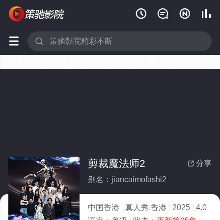






剪裁魔法师2
分享

别名：jiancaimofashi2
中国香港
真人秀,香港
2025
4.0