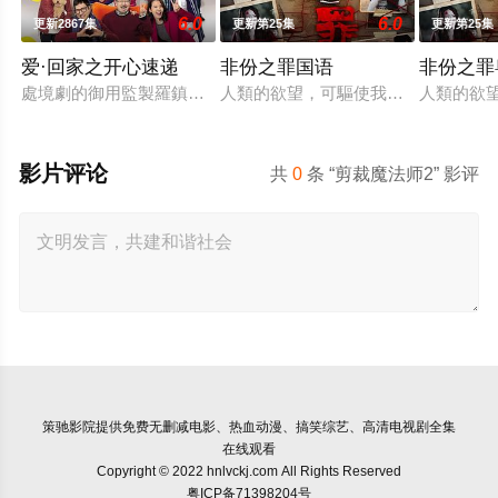
6.0
6.0
更新2867集
更新第25集
更新第25集
爱·回家之开心速递
非份之罪国语
非份之罪
處境劇的御用監製羅鎮岳已經準備開拍新一套處境劇，暫定叫《
人類的欲望，可驅使我們超越自我，
人類的欲
影片评论
共
0
条 “剪裁魔法师2” 影评
策驰影院
提供免费无删减电影、热血动漫、搞笑综艺、高清电视剧全集
在线观看
Copyright © 2022 hnlvckj.com All Rights Reserved
粤ICP备71398204号