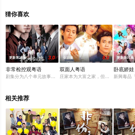
钲,姚焯菲等演员精彩演绎的中国香港电视剧，手机免费观
看高清无删减完整版电视剧全集就来策驰电影网，更多相
猜你喜欢
关信息可移步至豆瓣电视剧、电视猫或剧情网等平台了
解。
3.0
8.0
更新第25集
全10集
更新第01集
非常检控观粤语
双面人粤语
卧底娇娃
剧集分为八个单元故事，讲述马德钟所演的非常检控观带领一众
庄家本为大富之家，但因家道中落，经
新興毒品
相关推荐