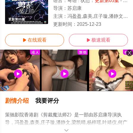
语言：
粤语
状态：
更新第05集
- 免费在线观看
导演：
苏启康
主演：
冯盈盈,森美,庄子璇,潘静文,梁凯晴,杨梓瑶,叶靖仪,何广沛,黄奕斌,许俊豪,陈豪,马天佑,乐基儿,倪
更新第05集
更新时间：
2025-12-23
在线观看
极速观看


剧情介绍
我要评分
策驰影院香港剧《剪裁魔法师2》是一部由苏启康导演执
导，冯盈盈,森美,庄子璇,潘静文,梁凯晴,杨梓瑶,叶靖仪,何广
沛,黄奕斌,许俊豪,陈豪,马天佑,乐基儿,倪晨曦,刘志华,何国
