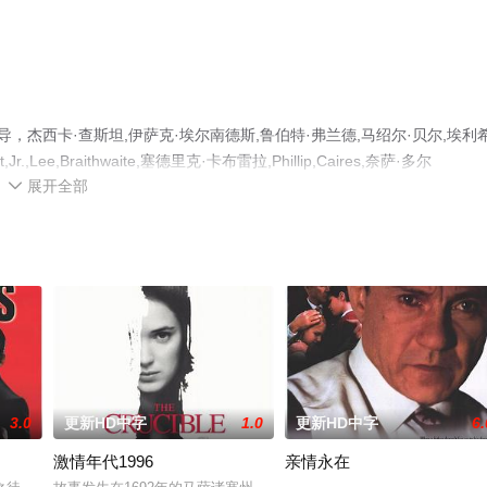
，杰西卡·查斯坦,伊萨克·埃尔南德斯,鲁伯特·弗兰德,马绍尔·贝尔,埃利
Lee,Braithwaite,塞德里克·卡布雷拉,Phillip,Caires,奈萨·多尔
展开全部
精彩演绎的墨西哥,美国电影，手机免费观看高清无删减完整版电影大全就来策驰电影网，更

3.0
更新HD中字
1.0
更新HD中字
6.
激情年代1996
亲情永在