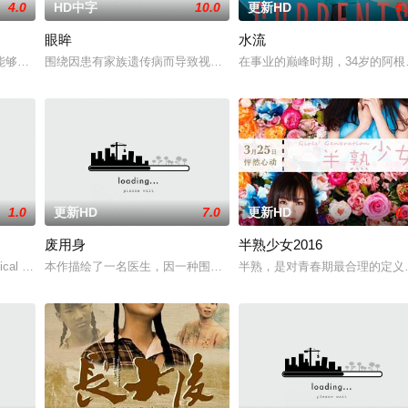
4.0
HD中字
10.0
更新HD
5.
眼眸
水流
京》电影的念头，在说服主编姚松、老乡韩战、二房东杨小
能够实现人们愿望的神秘零食，以及人们来到那里展开一段魔法般的故事。
围绕因患有家族遗传病而导致视力逐渐丧失的摄影师瑞真展开。在面
在事业的巅峰时期，34岁的阿
1.0
更新HD
7.0
更新HD
6.
废用身
半熟少女2016
独自一人踏上穿越西德克萨斯州的旅程，寻求紧急医疗救助
cal drama set against the b
本作描绘了一名医生，因一种围绕“废用身”——因瘫痪等原因已无恢
半熟，是对青春期最合理的定义