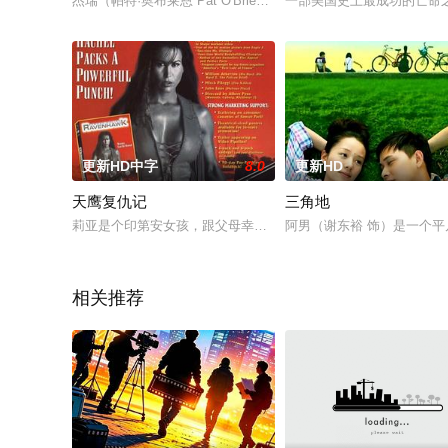
杰瑞（帕特·奥布莱恩 Pat O'Brien 饰）和洛克（詹姆斯·贾克内 Jame
一部美国史上最成功的亡命
更新HD中字
8.0
更新HD
天鹰复仇记
三角地
莉亚是个印第安女孩，跟父母幸福的生活在一起。由于一些有权
阿男（谢东裕 饰）是一个
相关推荐