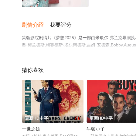
更新HD
剧情介绍
我要评分
策驰影院剧情片《梦想2025》是一部由米歇尔·弗兰克导演执导
奥·梅兰德斯,梅赛德斯·埃尔南德斯,吉姆·安德森,Bobby,August,Jr.,
蒂,Nicholas,Gould,Scott,Jordan,J等演员
相关信息可移步至豆瓣电影、电视猫或剧情网等平台了解。
猜你喜欢
更新HD中字
7.0
更新HD中字
一世之雄
牛顿小子