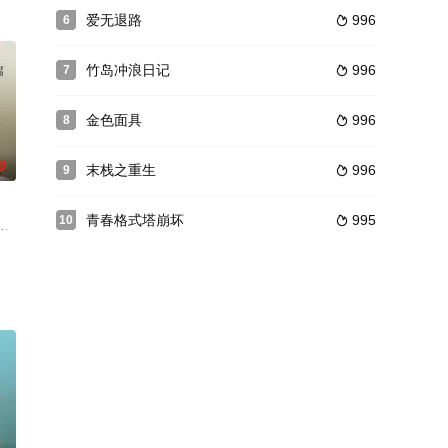
人。这群小子用
活着一群虔诚又愚昧的人们。女孩阿比盖尔（薇诺娜
爱无退路
996
6

竹岛冲浪日记
996
7

金色面具
996
8

0
末栈之重生
996
9

青春格式塔崩坏
995
10

靠赌博来逃避无
是室友也是战友的老冯过世了。人死后不过就是尘土
演员塞吉·卡斯特里图执导，改编自导演妻子玛格丽特·玛赞蒂妮创作的同名小说