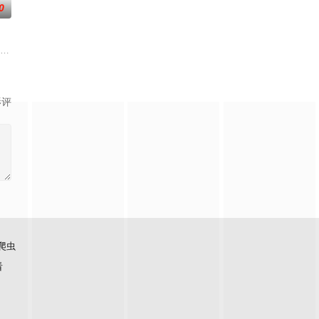
0
？什么才是生命
届中华慈善奖最具爱心慈善楷模张彦杰老师的故事改编
（北京）影视文化传媒有限公司
影评
爬虫
看