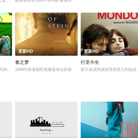
s Cagney
之徒真实故事。原来是穷困无名的四个小子，一起火车抢案使这群男孩蜕变成男
故事发生在1692年的马萨诸塞州，在一个地处偏远的小镇之中，生
9.0
更新HD
6.0
更新HD
10.
春之梦
行至今生
优势的白人想在印第安保留地建工厂，因此想拿到莉亚爸爸
平凡的男生，出生在一个糟糕的家庭环境中，父亲整日沉迷于酒精，而母亲则依
1949年跟著国民党撤退来台的老赵，因为禁婚令一辈子独身，而既
影片由演而优则导的意大利知名