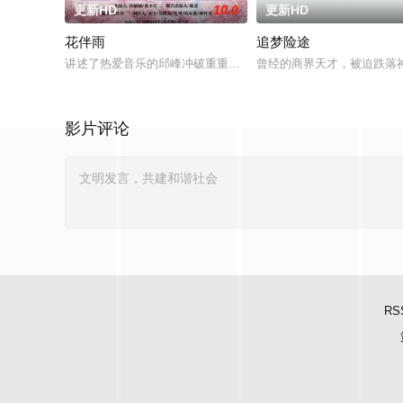
更新HD
10.0
更新HD
花伴雨
追梦险途
讲述了热爱音乐的邱峰冲破重重阻力，克服种种困难，组建乐队
曾经的商界天才，被迫跌落
影片评论
RS