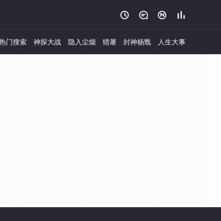




热门搜索
神探大战
隐入尘烟
猎屠
封神杨戬
人生大事