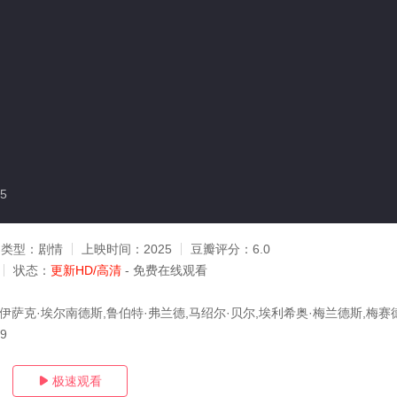
5
类型：
剧情
上映时间：
2025
豆瓣评分：
6.0
状态：
更新HD/高清
- 免费在线观看
,伊萨克·埃尔南德斯,鲁伯特·弗兰德,马绍尔·贝尔,埃利希奥·梅兰德斯,梅赛
09
极速观看
