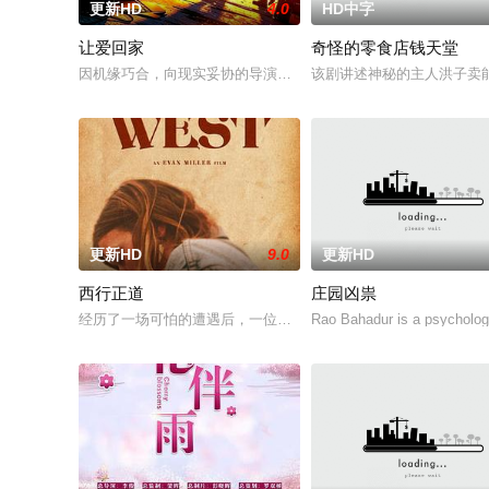
更新HD
4.0
HD中字
让爱回家
奇怪的零食店钱天堂
因机缘巧合，向现实妥协的导演朱达仁萌生拍一部《河南人在北
该剧讲述神秘的主人洪子卖
更新HD
9.0
更新HD
西行正道
庄园凶祟
经历了一场可怕的遭遇后，一位小镇女子向疏远的哥哥借了钱，
Rao Bahadur is a psychologi