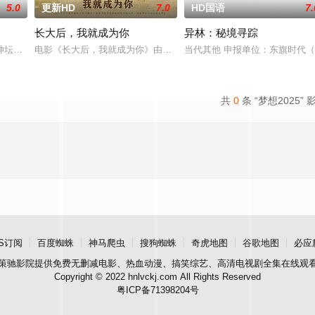
5.0
更新HD
7.0
HD国语
7.
长大后，我就成为你
异林：秘境寻踪
追求自己的音乐梦想，并走出了困住他的亲情隔阂，和父亲
神坛。被那微不足道的成就麻醉过后他该如何面对现实，能改变他的命运的是谁
电影《长大后，我就成为你》由中共四川省第十一届党代表、第十二
当代其他 申报单位：东旗时代
共
0
条 “梦想2025” 
S订阅
百度蜘蛛
神马爬虫
搜狗蜘蛛
奇虎地图
谷歌地图
必应
策驰影院
提供免费无删减电影、热血动漫、搞笑综艺、高清电视剧全集在线观
Copyright © 2022 hnlvckj.com All Rights Reserved
粤ICP备71398204号