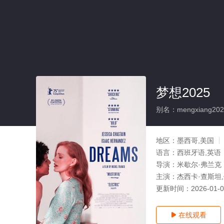
梦想2025
别名：mengxiang202
地区：
墨西哥,美国
语言：
西班牙语,英语
导演：
米歇尔·弗兰克
主演：
杰西卡·查斯坦
更新时间：
2026-01-
在线观看
