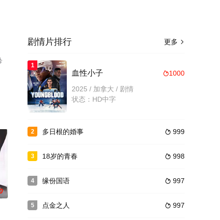
剧情片排行
更多

希
1
血性小子
1000

多
2025 / 加拿大 / 剧情
状态：HD中字
多日根的婚事
999
2

18岁的青春
998
3

缘份国语
997
4

0
点金之人
997
5
