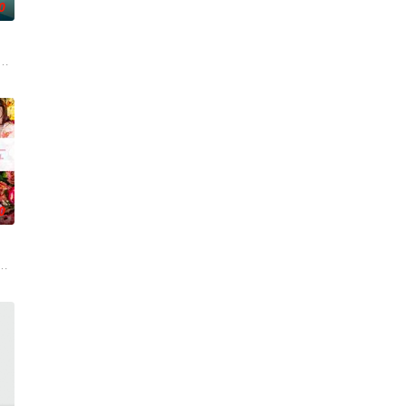
0
对跨越视力障碍、好不容易成为陶艺家却离奇身亡的双
根廷造型师丽娜在瑞士的一场颁奖典礼后，被一种突如其来的冲动驱使。回到布
0
复可能的四肢——的治疗方法，而一步步踏入在追求
，它是梦开始的地方，没有深思熟虑，只有最单纯的坚定，然而，在这个充满