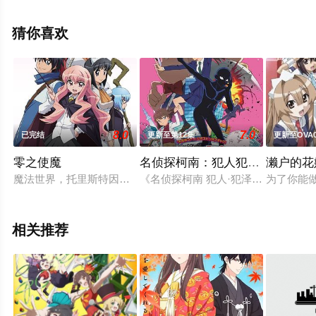
宏哉,濑户桃子,德留慎乃佑,佐伯伊织,坂田将吾等演员精彩
演绎的日本动漫，大结局剧情已揭晓（1-16全集），手机
猜你喜欢
免费观看高清无删减完整版动漫全集就来策驰电影网，更
多相关信息可移步至豆瓣动漫、电视猫或剧情网等平台了
解。
8.0
7.0
已完结
更新至第12集
更新至OVA0
零之使魔
名侦探柯南：犯人犯泽先生
濑户的花
魔法世界，托里斯特因魔法学院，年轻人在这里学习魔法课程。刚
《名侦探柯南 犯人·犯泽先生》是由
为了你能
相关推荐