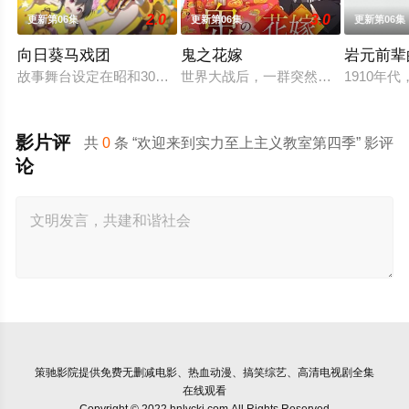
2.0
3.0
更新第06集
更新第06集
更新第06集
向日葵马戏团
鬼之花嫁
岩元前辈
故事舞台设定在昭和30年代左右的日本，正值高度经济成长期，
世界大战后，一群突然现身的妖怪帮助
1910
影片评
共
0
条 “欢迎来到实力至上主义教室第四季” 影评
论
策驰影院
提供免费无删减电影、热血动漫、搞笑综艺、高清电视剧全集
在线观看
Copyright © 2022 hnlvckj.com All Rights Reserved