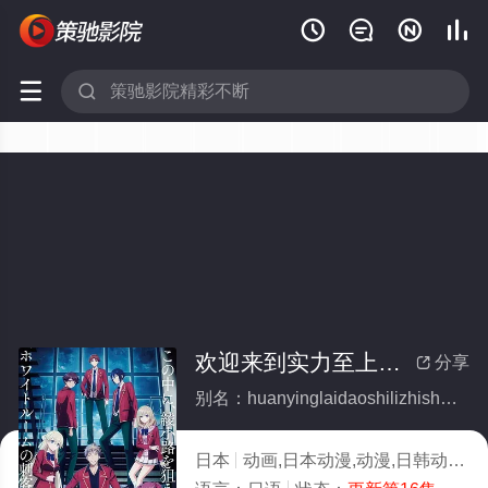






欢迎来到实力至上主义教室第四季(全集)
分享

别名：huanyinglaidaoshilizhishangzhuyijiaoshidisiji
日本
动画,日本动漫,动漫,日韩动漫
2