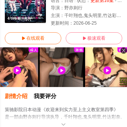
语言：
日语
状态：
更新第16集
- 免费在线观看
导演：
野亦则行
主演：
千叶翔也,鬼头明里,竹达彩奈,久保由利香,水中雅章,东山奈央,日高里菜,佐藤未奈子,江头宏哉,濑户桃子
1-16全集/大结局
更新时间：
2026-06-25
在线观看
极速观看


剧情介绍
我要评分
策驰影院日本动漫《欢迎来到实力至上主义教室第四季》
是一部由野亦则行导演执导，千叶翔也,鬼头明里,竹达彩奈,
久保由利香,水中雅章,东山奈央,日高里菜,佐藤未奈子,江头
