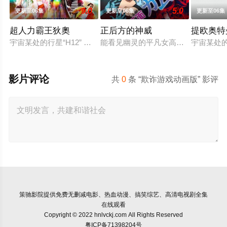
9.0
5.0
更新至06集
更新至06集
更新至06集
超人力霸王狄奧
正后方的神威
提欧奥特
宇宙某处的行星“H12” 这颗与地球极其相似的星球，某日遭到
能看见幽灵的平凡女高中生·志津香，
宇宙某处
影片评论
共
0
条 “欺诈游戏动画版” 影评
策驰影院
提供免费无删减电影、热血动漫、搞笑综艺、高清电视剧全集
在线观看
Copyright © 2022 hnlvckj.com All Rights Reserved
粤ICP备71398204号