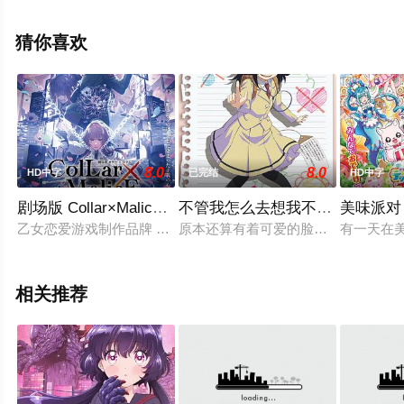
完整版动漫全集就来策驰电影网，更多相关信息可移步至
豆瓣动漫、电视猫或剧情网等平台了解。
猜你喜欢
8.0
8.0
HD中字
已完结
HD中字
剧场版 Collar×Malice -deep cover- 后篇
不管我怎么去想我不受欢迎这件
美味派对
乙女恋爱游戏制作品牌 Otomate 开发的游戏《项圈×恶意 / Collar
原本还算有着可爱的脸蛋，可是不知
有一天在
相关推荐