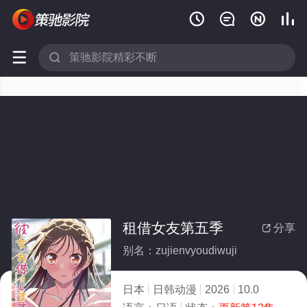






租借女友第五季
分享

别名：zujienvyoudiwuji
日本
日韩动漫
2026
10.0