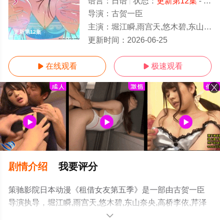
语言：
日语
状态：
更新第12集
- 免费在线观看
导演：
古贺一臣
主演：
堀江瞬,雨宫天,悠木碧,东山奈央,高桥李依,芹泽优
更新第12集
更新时间：
2026-06-25
在线观看
极速观看


剧情介绍
我要评分
策驰影院日本动漫《租借女友第五季》是一部由古贺一臣
导演执导，堀江瞬,雨宫天,悠木碧,东山奈央,高桥李依,芹泽
优等演员精彩演绎的日本动漫，手机免费观看高清无删减
