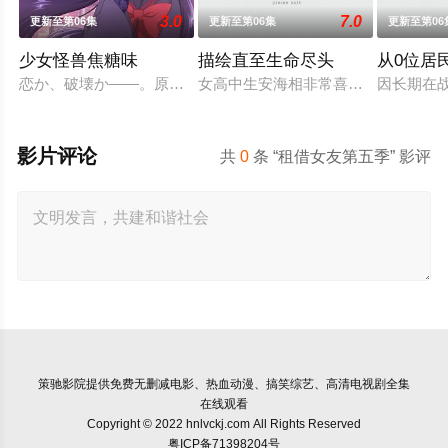
3.0
7.0
更新至第06集
更新至第06集
更新至第06
少女怪兽焦糖味
描绘直至生命尽头
从0位居
恋か、破壊か――。原因不明の病に悩まされている女子高生・
女高中生安海相非常喜欢看漫画，尤其
因长期在
影片评论
共
0
条 “租借女友第五季” 影评
策驰影院
提供免费无删减电影、热血动漫、搞笑综艺、高清电视剧全集
在线观看
Copyright © 2022 hnlvckj.com All Rights Reserved
粤ICP备71398204号