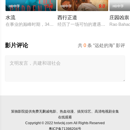
5.0
9.0
HD中字
HD中字
HD中字
水流
西行正道
庄园凶祟
在事业的巅峰时期，34岁的阿根廷造型师丽娜在瑞士的一场颁奖
经历了一场可怕的遭遇后，一位小镇
Rao Bahadu
影片评论
共
0
条 “远处的海” 影评
策驰影院
提供免费无删减电影、热血动漫、搞笑综艺、高清电视剧全集
在线观看
Copyright © 2022 hnlvckj.com All Rights Reserved
粤ICP备71398204号