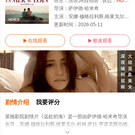
语言：
法语,阿拉伯语
状态：
HD中字/高清
导演：
萨伊德·哈米奇
主演：
安娜·穆格拉利斯,格莱戈尔·科林,萨拉·亨诺克斯伯格,阿尤布·格雷塔,Omar·Boulakirba,
HD中字
更新时间：
2026-05-11
在线观看
极速观看


剧情介绍
我要评分
策驰影院剧情片《远处的海》是一部由萨伊德·哈米奇导演
执导，安娜·穆格拉利斯,格莱戈尔·科林,萨拉·亨诺克斯伯格,
阿尤布·格雷
