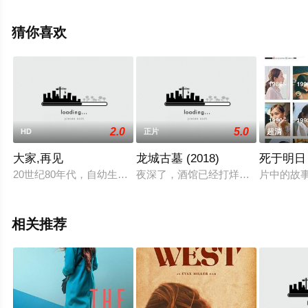
塔,Omar·Boulakirba,Rym·Foglia,Ali·Mehdi·Moulai等演员
精彩演绎的法国,摩洛哥电影，手机免费观看高清无删减完
猜你喜欢
整版电影大全就来策驰电影网，更多相关信息可移步至豆
瓣电影、电视猫或剧情网等平台了解。
2.0
5.0
HD
正片
超清
大家,再见
龙城古墓 (2018)
死于明日
20世纪80年代，自幼生在团地（住宅区）的12岁少年渡会悟（
夜深了，酒馆已经打烊，陆明轩想起
片中的故
相关推荐