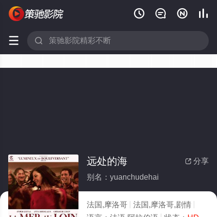






远处的海
分享

别名：yuanchudehai
法国,摩洛哥
法国,摩洛哥,剧情
2024