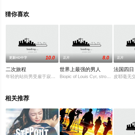
影网，更多相关信息可移步至豆瓣电影、电视猫或剧情网
等平台了解。
猜你喜欢
10.0
8.0
更新HD中字
正片
正片
二次旅程
世界上最强的男人
法国四日
年轻的站街男受雇于寂寞的中年男子乔纳森，以布兰登的身份陪
Biopic of Louis Cyr, strongest man in t
皮耶毫无
相关推荐