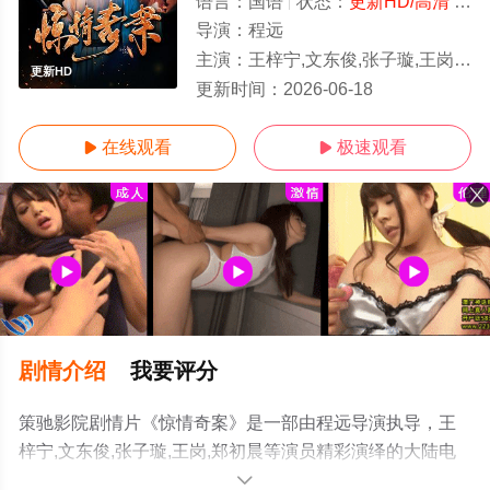
语言：
国语
状态：
更新HD/高清
- 免费在线观看
导演：
程远
主演：
王梓宁,文东俊,张子璇,王岗,郑初晨
更新HD
更新时间：
2026-06-18
在线观看
极速观看


剧情介绍
我要评分
策驰影院剧情片《惊情奇案》是一部由程远导演执导，王
梓宁,文东俊,张子璇,王岗,郑初晨等演员精彩演绎的大陆电
影，手机免费观看高清无删减完整版电影大全就来策驰电
