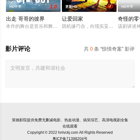
1.0
4.0
HD中字
更新HD
HD中字
出走 哥哥的彼界
让爱回家
奇怪的零
本作的舞台是音乐和舞蹈融入生活的冲绳。与母亲朱音、妹妹舞
因机缘巧合，向现实妥协的导演朱达
该剧讲述
影片评论
共
0
条 “惊情奇案” 影评
策驰影院
提供免费无删减电影、热血动漫、搞笑综艺、高清电视剧全集
在线观看
Copyright © 2022 hnlvckj.com All Rights Reserved
粤ICP备71398204号