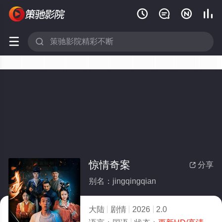






惊情奇案
分享

别名：jingqingqian
大陆
剧情
2026
2.0