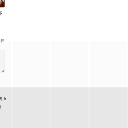
0
不
，偶尔还会做出
然每个人都拥有耀眼夺目的个性与实力，但现在的她们
某款剑与魔法题材的乙女游戏世界。 这个世界奉行女尊男卑，他手中仅剩的依
影评
爬虫
看