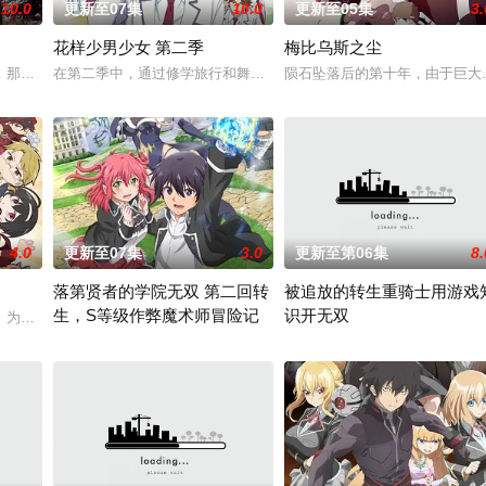
10.0
更新至07集
10.0
更新至05集
3.
花样少男少女 第二季
梅比乌斯之尘
人的异能，全世界为获得宝物而疯狂。无往不利盗墓者
那一片禁止入内的区域里，存在着被口口相传为“窥之生厄、亵之招祟”的“不可
在第二季中，通过修学旅行和舞会等在原作中广受欢迎的篇章，细腻
陨石坠落后的第十年，由于巨大结
4.0
更新至07集
3.0
更新至第06集
8.
落第贤者的学院无双 第二回转
被追放的转生重骑士用游戏
生，S等级作弊魔术师冒险记
识开无双
！虽然每个人都拥有耀眼夺目的个性与实力，但现在的她们
」为舞台，一众如同疯跑乱咬、四处乱窜的迷途犬们，热热闹闹、鸡飞狗跳的日
由绝望中转生的最强贤者，到400年后的世界一展外挂威能！大贤者
“重骑士”——那是一个以防御