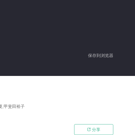
保存到浏览器
夏,甲斐田裕子
分享
