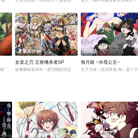
女》电视动画的蓝光光盘中都收录有“B面映像剧场”——URA-ON!（うらおん!
人类消失后，地球经历了漫长的岁月。 位于日本首都东京银座的「银
某天，高中生横谷家突然来访了
），地球与殖民地的战斗于殖民后
9.0
更新至SP06
9.0
已完结
4.
女皇之刃 王座继承者SP
海月姬 ~水母公主~
之后世界的变化，共有六个部份13集。“想
新原创动画「REVENGER复仇者」制作决定！
故事圍繞著四年一度召開的決定女王的賭命的武術格鬥會「QUEEN'S 
仓下月海（花泽香菜 饰）是个