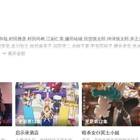
哉,村田雅彦,村田尚树,江副仁美,镰田祐辅,丝贺慎太郎,仲泽慎太郎,井之
星堇,森川智之,能登麻美子,福田贤二,赤崎千夏,甲斐田裕子,樱井孝宏,悠
展开全部
（已完结），手机免费观看高清无删减完整版动漫全集就来策驰电影网，

。
6.0
更新第12集
7.0
更新第12集
7.
启示录酒店
暗杀女仆冥土小姐