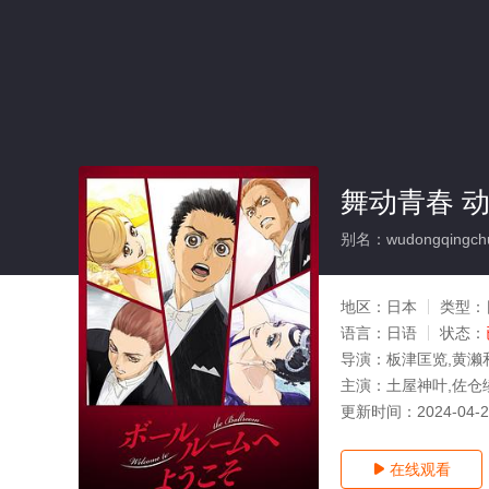
舞动青春 动
别名：wudongqingch
地区：
日本
类型：
语言：
日语
状态：
导演：
板津匡览,黄濑
主演：
土屋神叶,佐仓
更新时间：
2024-04-
在线观看
