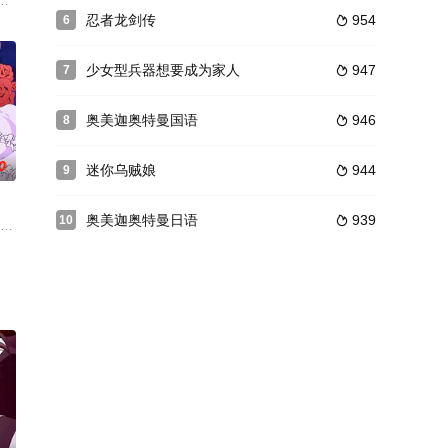
河楼」酒店，至今仍在营业中。 工作人员是以酒店
一位上门营业的女仆—— 之前的职业是杀手，并且没做过家务活…… 满心疑惑
忍者龙剑传
954
6

少女型兵器想要成为家人
947
7

奥美迦奥特曼国语
946
8

0
迷你乌贼娘
944
9

奥美迦奥特曼日语
939
10

BLADE」，美少女們因為各種各
不折不扣的宅女。而她的主攻方向还是颇为冷门的水母。梦想成为插画家的月海